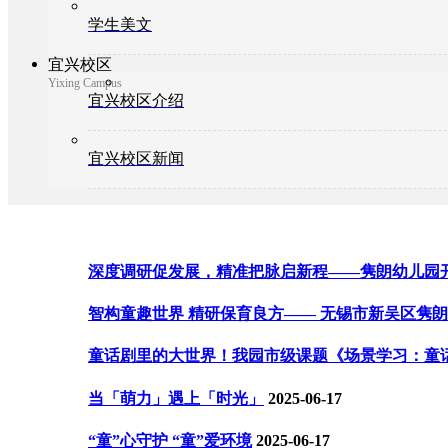
学生美文
宜兴校区
Yixing Campus
宜兴校区介绍
宜兴校区新闻
深度调研促发展，精准把脉启新程——隽朗幼儿园
智构童趣世界 精研保育良方—— 无锡市新吴区隽朗幼
童话剧里的大世界！我园市级课题《场景学习：童
当「萌力」遇上「时光」
2025-06-17
“童”心守护 “童”爱环境
2025-06-17