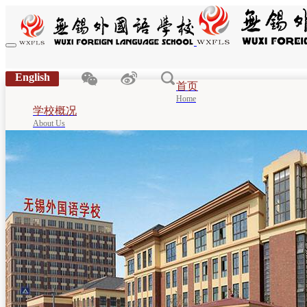
English
首页
Home
学校概况
About Us
学部建设
Department
校园动态
News
在线报名
Online Registration
招聘专栏
Recruitment
家校同行
Celebration
党群工作
Party work
联系我们
Contact Us