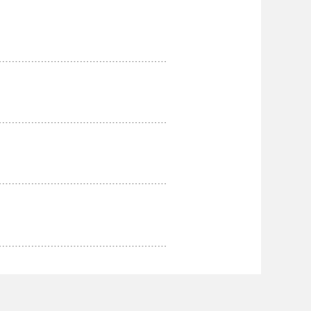
﹍﹍﹍﹍﹍﹍﹍﹍﹍﹍﹍﹍﹍﹍﹍﹍﹍﹍
﹍﹍﹍﹍﹍﹍﹍﹍﹍﹍﹍﹍﹍﹍﹍﹍﹍﹍
﹍﹍﹍﹍﹍﹍﹍﹍﹍﹍﹍﹍﹍﹍﹍﹍﹍﹍
﹍﹍﹍﹍﹍﹍﹍﹍﹍﹍﹍﹍﹍﹍﹍﹍﹍﹍