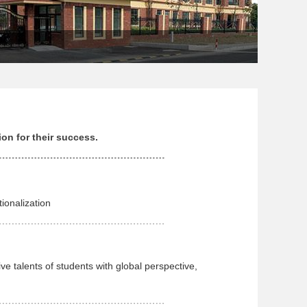
on for their success.
﹍﹍﹍﹍﹍﹍﹍﹍﹍﹍﹍﹍﹍﹍﹍﹍﹍﹍
tionalization
﹍﹍﹍﹍﹍﹍﹍﹍﹍﹍﹍﹍﹍﹍﹍﹍﹍﹍
e talents of students with global perspective,
﹍﹍﹍﹍﹍﹍﹍﹍﹍﹍﹍﹍﹍﹍﹍﹍﹍﹍