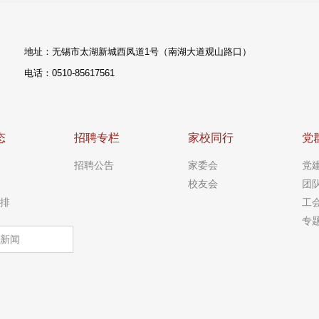
地址：无锡市太湖新城西凤道1号（南湖大道观山路口）
电话：0510-85617561
态
招聘专栏
家校同行
党
招聘公告
家委会
党
校友会
团
排
工
专
新闻