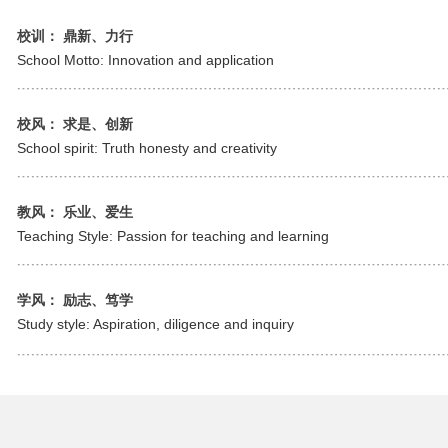
校训： 鼎新、力行
School Motto: Innovation and application
﹍﹍﹍﹍﹍﹍﹍﹍﹍﹍﹍﹍﹍﹍﹍﹍﹍﹍﹍﹍﹍﹍﹍﹍﹍﹍﹍﹍﹍﹍
校风： 求是、创新
School spirit: Truth honesty and creativity
﹍﹍﹍﹍﹍﹍﹍﹍﹍﹍﹍﹍﹍﹍﹍﹍﹍﹍﹍﹍﹍﹍﹍﹍﹍﹍﹍﹍﹍﹍
教风： 乐业、爱生
Teaching Style: Passion for teaching and learning
﹍﹍﹍﹍﹍﹍﹍﹍﹍﹍﹍﹍﹍﹍﹍﹍﹍﹍﹍﹍﹍﹍﹍﹍﹍﹍﹍﹍﹍﹍
学风： 励志、笃学
Study style: Aspiration, diligence and inquiry
﹍﹍﹍﹍﹍﹍﹍﹍﹍﹍﹍﹍﹍﹍﹍﹍﹍﹍﹍﹍﹍﹍﹍﹍﹍﹍﹍﹍﹍﹍