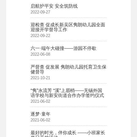
启航护平安 安全筑防线
2022-09-27
迎检查 促成长新吴区隽朗幼儿园全面
迎接开学督导工作
2022-09-22
六一·端午大碰撞——游园不停歇
2022-06-08
严督查 促发展 隽朗幼儿园托育卫生保
健督导
2021-10-21
“隽”永流芳 “溪”上眉梢——无锡外国
语学校与新安街道合作办学签约仪式
2021-06-02
逐梦·童年
2021-06-02
最好的时光，伴你成长 ——小班家长