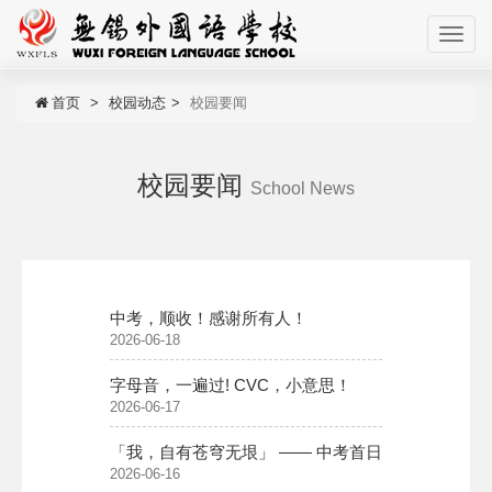
首页
校园动态
校园要闻
校园要闻
School News
中考，顺收！感谢所有人！
2026-06-18
字母音，一遍过! CVC，小意思！
2026-06-17
「我，自有苍穹无垠」 —— 中考首日
2026-06-16