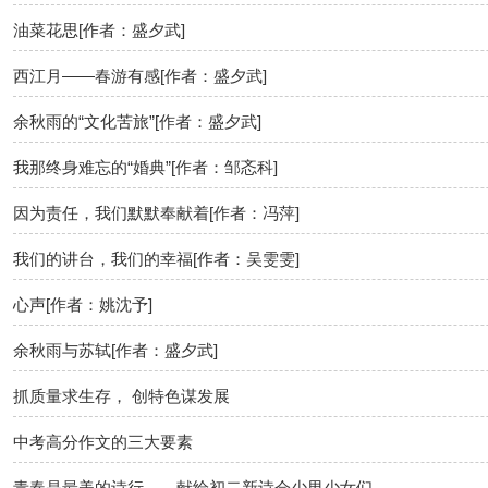
油菜花思[作者：盛夕武]
西江月——春游有感[作者：盛夕武]
余秋雨的“文化苦旅”[作者：盛夕武]
我那终身难忘的“婚典”[作者：邹忞科]
因为责任，我们默默奉献着[作者：冯萍]
我们的讲台，我们的幸福[作者：吴雯雯]
心声[作者：姚沈予]
余秋雨与苏轼[作者：盛夕武]
抓质量求生存， 创特色谋发展
中考高分作文的三大要素
青春是最美的诗行——献给初二新诗会少男少女们