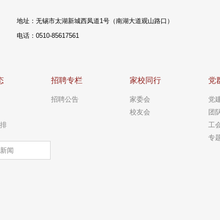
地址：无锡市太湖新城西凤道1号（南湖大道观山路口）
电话：0510-85617561
态
招聘专栏
家校同行
党
招聘公告
家委会
党
校友会
团
排
工
专
新闻