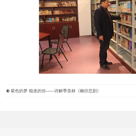
紫色的梦 痴迷的你——诗解季羡林《幽径悲剧》