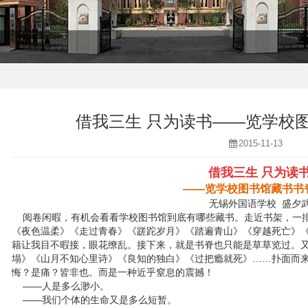
借我三生 只为读书——览学校
2015-11-13
借我三生 只为读
——览学校图书馆藏书书
无锡外国语学校 盛夕
阅卷闲暇，有机会看看学校图书馆到底有哪些藏书。走近书架，一排
《夜色温柔》《走过青春》《蹉跎岁月》《踏遍青山》《穿越死亡》
籍让我目不暇接，眼花缭乱。接下来，就是书脊也只能是草草览过。
塌》《山月不知心里诗》《良知的独白》《过把瘾就死》……扑面而
悔？是痛？皆非也。而是一种近乎窒息的震撼！
——人是多么渺小。
——我们个体的生命又是多么短暂。