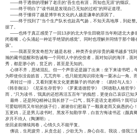
——终于透彻的理解了老庄的“吾生也有涯，而知也无涯”的慨叹。
——终于明白了“读书就是发现自己无知的过程”的辩证道理。
——终于懂得了越是博学有文化的人越是谦卑的原因了。
——终于找到了“当个生产队长也趾高气扬，不知天高地厚，到处整
据了。
——也终于真正感受了一回13岁的北大学生田晓菲当年刚进北大参观
闭着嘴，心头涌起一种近乎绝望的感觉”。同时也理解并同情于那个睡
孩”。
——我甚至突发奇想为“越是名校，种类齐全的珍贵的藏书越多”找
瀚的藏书提醒和告诫每一个同邻人中的佼佼者，面对知识的海洋，面
秀，都是渺小的，贫乏的，甚至是无知的。
心律不齐，思绪混乱。但一个声音还是蹦了出来：坐下来读书吧，年
为即使你没齿皓首，兀兀穷年，也只能览阅识得沧海一粟冰山一角。
再转过一排，又看到更有文化更磨脑子的书的脊：《易经与人生》《
《韩非御法》《尼采生存哲学》《罗素道德哲学》《阿德勒人格哲学
而，“只为读书，‘我真的还想再活五百年’”的痴想，更使自己哀叹已知
最终，还是阿Q精神让我长舒了一口气，我不是语文老师吗？我可以
可爱聪明而又年轻的孩子们，谢谢你们慰藉了一颗衰老而又疵愚的心
五更鸡，正是男儿读书时。黑发不知勤学早，白首方悔读书迟（颜真
岁月不待人（陶渊明）。
坐回桌前继续阅卷，心情久久不能平复。
佛说，生死疲劳，从贪念起，少欲无为，身心自在。我说，借我三生