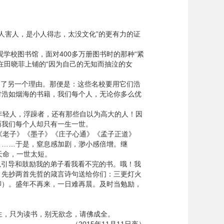
人害人，是小人得志，太没文化”的更有力的证
学校图书馆，面对400多万册图书时的那种“紧
在田晓菲上铺的“因为自己的无知而抽泣的女
到了另一个理由。那便是：这些名校要用它们浩
对浩如烟海的书籍，我们每个人，无论你多么优
轻人，浮躁者，还有那些自以为高大的人！因
而我们每个人却只有一生一世。
老子》《墨子》《庄子心通》《孟子正道》
》……于是，窒息感加剧，渺小感倍增。继
天命，一世太短。
引导和鼓励我的弟子看我看不完的书。哦！我
！先抄两首先哲的箴言诗句送给你们：三更灯火
卿）。盛年不再来，一日难再晨。及时当勉励，
，只为读书，别无欲念，请佛成全。