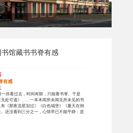
图书馆藏书书脊有感
书
脊有感
武
一排看过去，时间有限，只能看书脊。于是
《无处可逃》……一本本闻所未闻见所未见的书
又有《那夜流星划过》《白色城堡》《夏天在倒
来。还没看到三分之一，心情早已不能平静：是