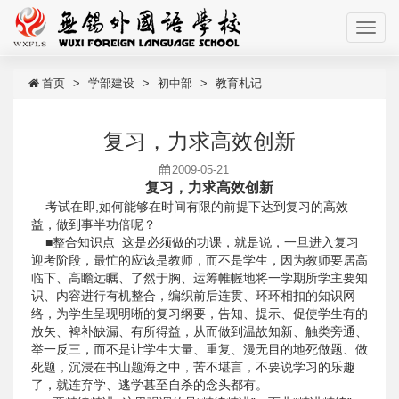
首页
学部建设
初中部
教育札记
复习，力求高效创新
2009-05-21
复习，力求高效创新
考试在即,如何能够在时间有限的前提下达到复习的高效
益，做到事半功倍呢？
■整合知识点 这是必须做的功课，就是说，一旦进入复习
迎考阶段，最忙的应该是教师，而不是学生，因为教师要居高
临下、高瞻远瞩、了然于胸、运筹帷幄地将一学期所学主要知
识、内容进行有机整合，编织前后连贯、环环相扣的知识网
络，为学生呈现明晰的复习纲要，告知、提示、促使学生有的
放矢、裨补缺漏、有所得益，从而做到温故知新、触类旁通、
举一反三，而不是让学生大量、重复、漫无目的地死做题、做
死题，沉浸在书山题海之中，苦不堪言，不要说学习的乐趣
了，就连弃学、逃学甚至自杀的念头都有。