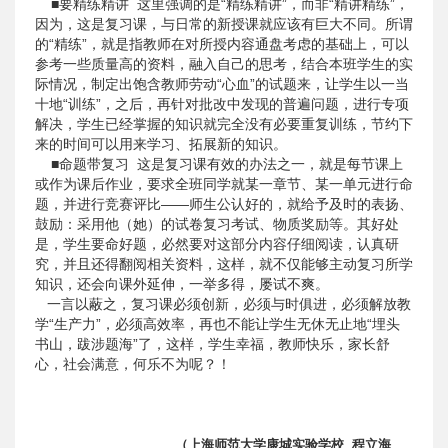
■要精练精讲 这里强调的是“精练精讲”，而非“精讲精练”，
因为，这是复习课，与日常的新授课就应该有巨大不同。所谓
的“精练”，就是指教师在对所授内容通盘考虑的基础上，可以
参考一些质量高的资料，融入自己的思考，结合本班学生的实
际情况，制定出饱含教师劳动“心血”的试题来，让学生以一当
十地“训练”，之后，再针对批改中发现的普遍问题，进行专项
解决，学生已经掌握的知识就完全没有必要重复训练，节约下
来的时间可以用来学习、拓展新的知识。
■命题带复习 这是复习课有效的办法之一，就是每节课上
或作为课后作业，要求全班同学就某一章节、某一单元进行命
题，并进行竞赛评比——师生公认好的，就给予及时的表扬、
鼓励：采用他（她）的试卷复习考试、物质奖励等。其好处
是，学生要命好题，必然要对这部分内容仔细阅读，认真研
究，并且还得翻阅相关资料，这样，就不仅能够主动复习所学
知识，还会向课外延伸，一举多得，屡试不爽。
一言以蔽之，复习课必须创新，必须与时俱进，必须解放教
学“生产力”，必须高效率，再也不能让学生无休无止地“埋头
书山，跋涉题海”了，这样，学生幸福，教师快乐，家长舒
心，社会满意，何乐不为呢？！
（上海师范大学康城实验学校 程立海