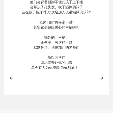
他们会背着腿脚不便的孩子上下楼
会帮孩子扎头发、吹干湿掉的袜子
会在孩子换牙时说“欢迎加入说话漏风俱乐部”
……
老师们的“再寻常不过”
其实都是超级暖心的幸福瞬间
锡外的「幸福」
正是源于有这样一群
默默托举、悄悄加油的老师们
所以同学们
请尽管奔赴你的山海
总会有人为你兜底 为你加油！！