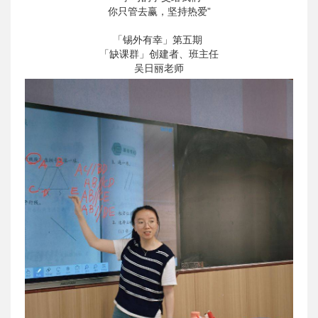
你只管去赢，坚持热爱”
「锡外有幸」第五期
「缺课群」创建者、班主任
吴日丽老师