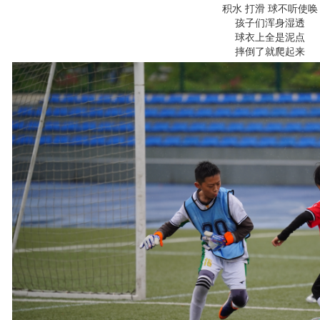
积水 打滑 球不听使唤
孩子们浑身湿透
球衣上全是泥点
摔倒了就爬起来