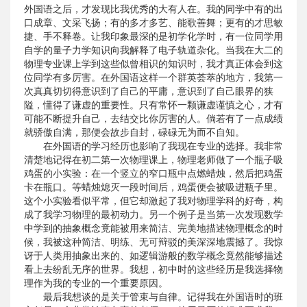
外国语之后，才发现比我优秀的大有人在。我的同学中有的出
口成章、文采飞扬；有的多才多艺、能歌善舞；更有的才思敏
捷、手不释卷。让我印象最深的是初学化学时，有一位同学用
自学的量子力学知识向我解释了电子轨道杂化。当我在大二的
物理专业课上学到这些似曾相识的知识时，我才真正体会到这
位同学有多厉害。在外国语这样一个群英荟萃的地方，我第一
次真真切切得意识到了自己的平庸，意识到了自己眼界的狭
隘，懂得了谦虚的重要性。只有常怀一颗谦虚谨慎之心，才有
可能不断提升自己，去结交比你厉害的人。倘若有了一点成绩
就骄傲自满，那便会故步自封，碌碌无为而不自知。
在外国语的学习经历也影响了我现在专业的选择。我非常
清楚地记得在初二第一次物理课上，物理老师做了一个瓶子吸
鸡蛋的小实验：在一个竖立的窄口瓶中点燃蜡烛，然后把鸡蛋
卡在瓶口。等蜡烛熄灭一段时间后，鸡蛋便会被吸进瓶子里。
这个小实验看似平常，但它却激起了我对物理学科的好奇，构
成了我学习物理的最初动力。另一个例子是当第一次发现数学
中学到的抽象概念竟能被用来简洁、完美地描述物理概念的时
候，我被这种简洁、明练、无可辩驳的美深深地震撼了。我惊
讶于人类用抽象出来的、如逻辑游般的数学概念竟然能够描述
看上去纷乱无序的世界。我想，初中时的这些经历是我选择物
理作为我的专业的一个重要原因。
最后我想谈的是关于管束与自律。记得我在外国语时的班