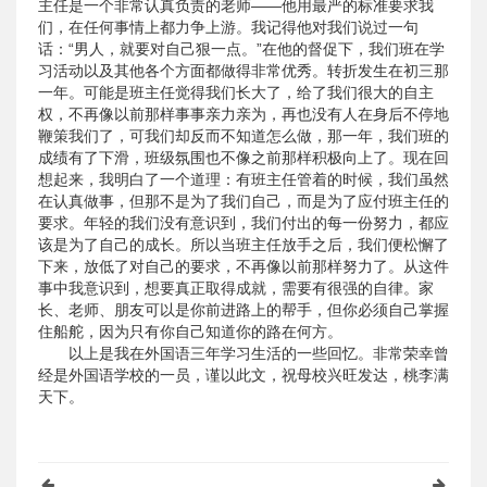
主任是一个非常认真负责的老师——他用最严的标准要求我
们，在任何事情上都力争上游。我记得他对我们说过一句
话：“男人，就要对自己狠一点。”在他的督促下，我们班在学
习活动以及其他各个方面都做得非常优秀。转折发生在初三那
一年。可能是班主任觉得我们长大了，给了我们很大的自主
权，不再像以前那样事事亲力亲为，再也没有人在身后不停地
鞭策我们了，可我们却反而不知道怎么做，那一年，我们班的
成绩有了下滑，班级氛围也不像之前那样积极向上了。现在回
想起来，我明白了一个道理：有班主任管着的时候，我们虽然
在认真做事，但那不是为了我们自己，而是为了应付班主任的
要求。年轻的我们没有意识到，我们付出的每一份努力，都应
该是为了自己的成长。所以当班主任放手之后，我们便松懈了
下来，放低了对自己的要求，不再像以前那样努力了。从这件
事中我意识到，想要真正取得成就，需要有很强的自律。家
长、老师、朋友可以是你前进路上的帮手，但你必须自己掌握
住船舵，因为只有你自己知道你的路在何方。
以上是我在外国语三年学习生活的一些回忆。非常荣幸曾
经是外国语学校的一员，谨以此文，祝母校兴旺发达，桃李满
天下。