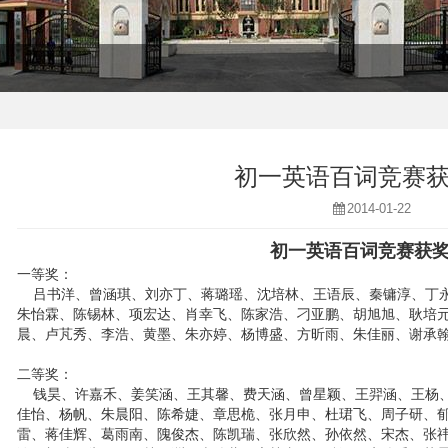
初一英语百词竞赛
2014-01-22
初一英语百词竞赛获
一等奖：
吕书洋、曾涵琪、刘亦丁、蒋璐瑶、沈培林、王语辰、秦镛淳、丁永
朱怡霖、陈锡林、项宏达、肖幸飞、陈家浩、刁亚鹏、胡旭旭、耿培
晨、卢芃秀、李浩、黄墨、朱亦婷、杨博盛、方昕雨、朱佳丽、谢承
二等奖：
钱昊、许嘉禾、姜笑涵、王其馨、费天涵、曾星颖、王羿涵、王杨、
佳怡、杨帆、朱晨阳、陈希婕、章思桅、张月申、杜珺飞、周子研、
雷、蒋佳辉、葛雨南、隗俊杰、陈凯瑞、张欣然、孙依然、宋杰、张