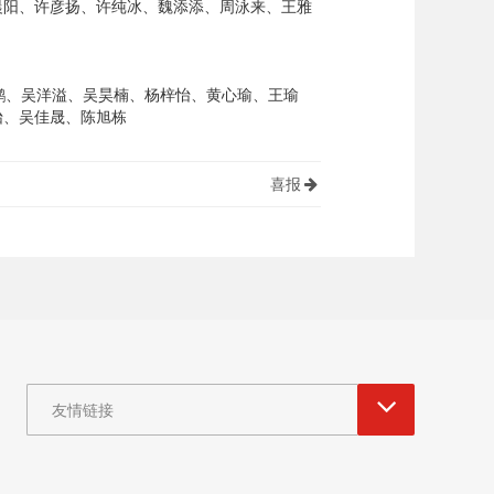
晨阳、许彦扬、许纯冰、魏添添、周泳来、王雅
、吴洋溢、吴昊楠、杨梓怡、黄心瑜、王瑜
怡、吴佳晟、陈旭栋
喜报
友情链接