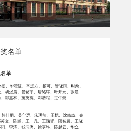
获奖名单
奖名单
松、华滢婕、辛远方、杨可、管晓雨、时乘、
元、胡煜晨、管铭宇、唐铭晖、叶开元、张晨
翰、郭嘉林、施旖旎、邓浩程、过仲懿
韩佳桐、吴宁远、朱玥莹、王恺、沈懿杰、秦
郁苏文、陈嵩、王一凡、王涵赟、顾智翼、王晓
祎阳、李涛、钱润洲、徐寒琳、陈越云、华立