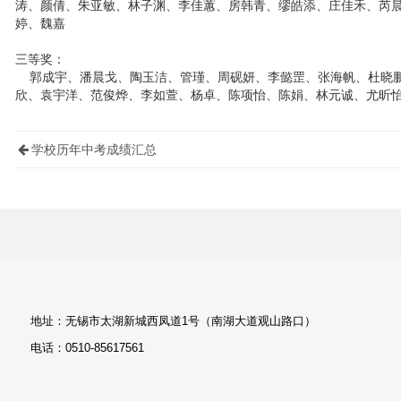
涛、颜倩、朱亚敏、林子渊、李佳蕙、房韩青、缪皓添、庄佳禾、芮
婷、魏嘉
三等奖：
郭成宇、潘晨戈、陶玉洁、管瑾、周砚妍、李懿罡、张海帆、杜晓鹏
欣、袁宇洋、范俊烨、李如萱、杨卓、陈项怡、陈娟、林元诚、尤昕
学校历年中考成绩汇总
地址：无锡市太湖新城西凤道1号（南湖大道观山路口）
电话：0510-85617561