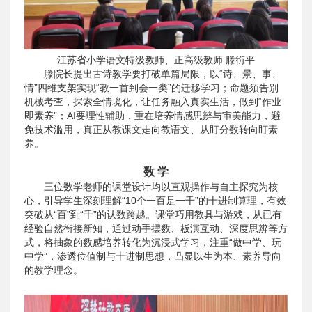
江苏省小学语文特级教师、正高级教师 滕衍平
滕院长提出古诗教学要打破单篇局限，以“诗、景、事、
情”四维支架实现“教一首到会一类”的迁移学习；命题须告别
机械考查，探索全情境化，让任务融入真实生活，做到“作业
即素养”；AI要理性辅助，重在培养情感思辨与审美能力，避
免技术滥用，真正从教课文走向教语文、从盯分数转向盯素
养。
数 学
三位数学老师的课堂设计均以直观操作与自主探究为核
心，引导学生深刻理解“10个一百是一千”的十进制算理，有效
突破从“百”到“千”的认数跨越。课堂巧用教具与游戏，从已有
经验自然衔接新知，通过动手摆数、板演互动、深度思辨等方
式，将抽象的数感培养转化为沉浸式学习，注重“做中学、玩
中学”，渗透位值制与十进制思想，凸显以生为本、素养导向
的教学理念。