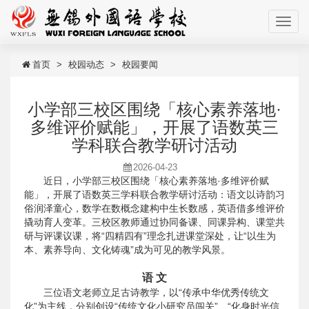
首页
校园动态
校园要闻
小学部三校区围绕「核心素养落地·
多维评价赋能」，开展了语数英三
学科联合教学研讨活动
2026-04-23
近日，小学部三校区围绕「核心素养落地·多维评价赋
能」，开展了语数英三学科联合教学研讨活动：语文以诗韵习
俗润泽童心，数学在数概念建构中生长数感，英语借多维评价
撬动育人变革。三校区教师通过协同备课、同课异构、课堂共
研与评课议课，将“四精四有”理念扎进课堂深处，让“以生为
本、素养导向、文化铸魂”成为可见的教学风景。
语 文
三位语文老师立足古诗教学，以“传承中华优秀传统文
化”为主线，分别创设“传统文化小研究员闯关”、“化身时光信