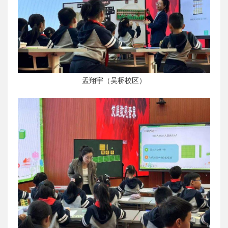
孟翔宇（吴桥校区）