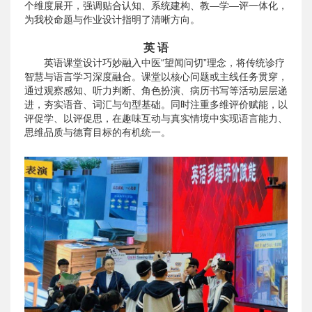
个维度展开，强调贴合认知、系统建构、教—学—评一体化，
为我校命题与作业设计指明了清晰方向。
英 语
英语课堂设计巧妙融入中医“望闻问切”理念，将传统诊疗
智慧与语言学习深度融合。课堂以核心问题或主线任务贯穿，
通过观察感知、听力判断、角色扮演、病历书写等活动层层递
进，夯实语音、词汇与句型基础。同时注重多维评价赋能，以
评促学、以评促思，在趣味互动与真实情境中实现语言能力、
思维品质与德育目标的有机统一。