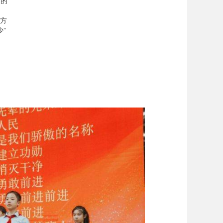
们的
方
”