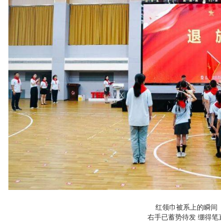
红领巾被系上的瞬间
右手已蓄势待发 绷得笔