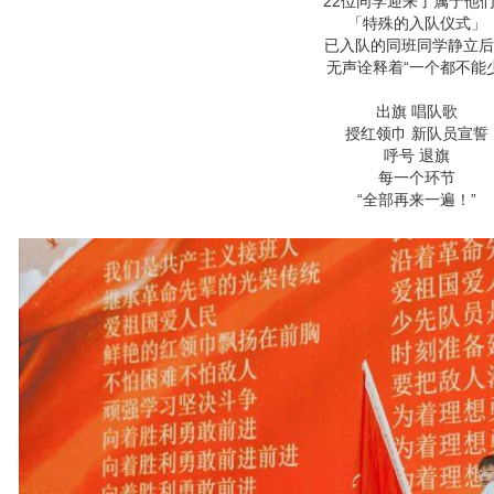
22位同学迎来了属于他
「特殊的入队仪式」
已入队的同班同学静立后
无声诠释着“一个都不能少
出旗 唱队歌
授红领巾 新队员宣誓
呼号 退旗
每一个环节
“全部再来一遍！”