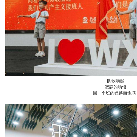
队歌响起
寂静的场馆
因一个班的铿锵而饱