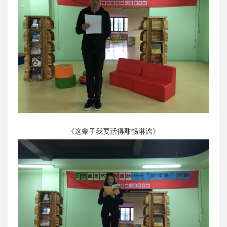
《这辈子我要活得酣畅淋漓》