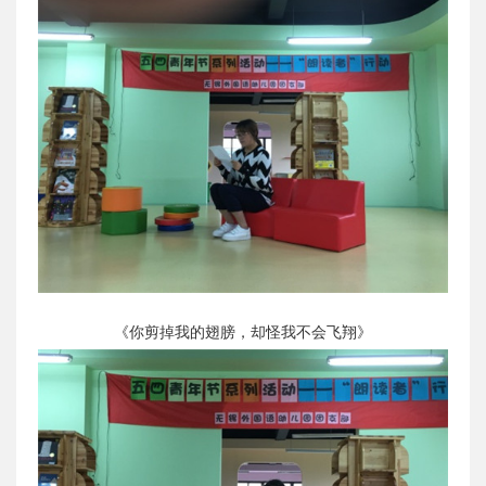
《你剪掉我的翅膀，却怪我不会飞翔》