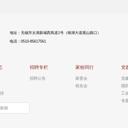
地址：无锡市太湖新城西凤道1号（南湖大道观山路口）
电话：0510-85617561
态
招聘专栏
家校同行
党
招聘公告
家委会
党
校友会
团
排
工
专
新闻