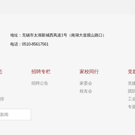
地址：无锡市太湖新城西凤道1号（南湖大道观山路口）
电话：0510-85617561
态
招聘专栏
家校同行
党
招聘公告
家委会
党
校友会
团
排
工
专
新闻