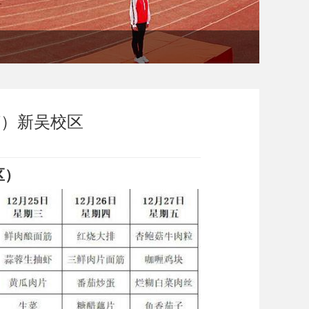
27）新吴校区
区）