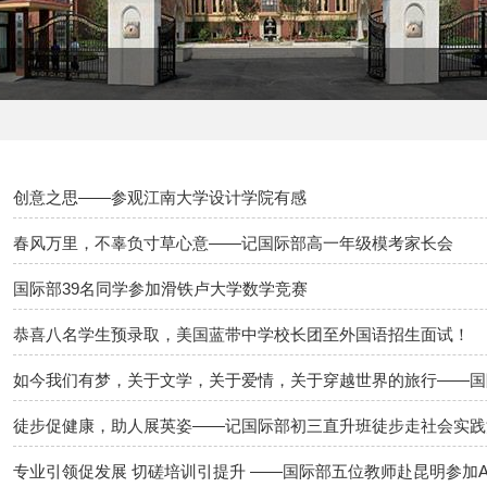
创意之思——参观江南大学设计学院有感
春风万里，不辜负寸草心意——记国际部高一年级模考家长会
国际部39名同学参加滑铁卢大学数学竞赛
恭喜八名学生预录取，美国蓝带中学校长团至外国语招生面试！
如今我们有梦，关于文学，关于爱情，关于穿越世界的旅行——国
徒步促健康，助人展英姿——记国际部初三直升班徒步走社会实践
专业引领促发展 切磋培训引提升 ——国际部五位教师赴昆明参加