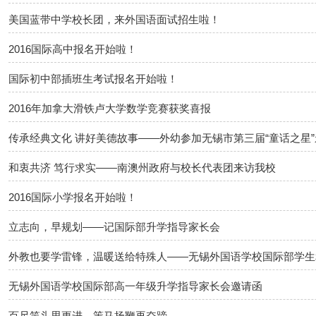
美国蓝带中学校长团，来外国语面试招生啦！
2016国际高中报名开始啦！
国际初中部插班生考试报名开始啦！
2016年加拿大滑铁卢大学数学竞赛获奖喜报
传承经典文化 讲好美德故事——外幼参加无锡市第三届“童话之星
和衷共济 笃行求实​​——南澳州政府与校长代表团来访我校
2016国际小学报名开始啦！
立志向，早规划——记国际部升学指导家长会
外教也要学雷锋，温暖送给特殊人——无锡外国语学校国际部学生
无锡外国语学校国际部高一年级升学指导家长会邀请函
百尺竿头思更进，策马扬鞭再奋蹄