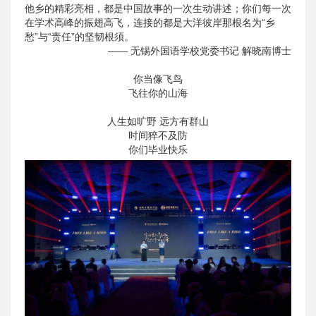
他乡的精彩亮相，都是中国故事的一次生动讲述；你们每一次
在学术高峰的振翅高飞，连接的都是大洋彼岸那根名为“乡
愁”与“责任”的坚韧根须。
—— 无锡外国语学校党委书记 解晓南博士
你当像飞鸟
飞往你的山海
人生如旷野 远方有群山
时间猝不及防
你们毕业快乐