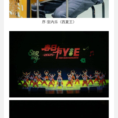
序·室内乐《西夏王》