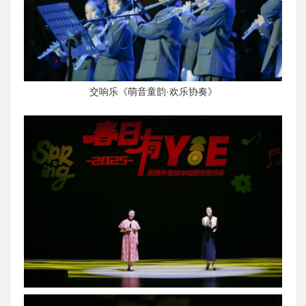
交响乐《萌音童韵·欢乐协奏》