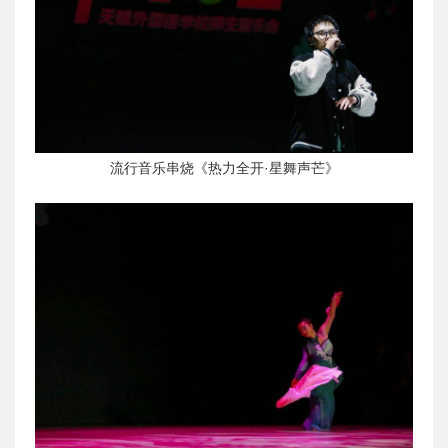
流行音乐串烧《热力全开·星舞声芒》