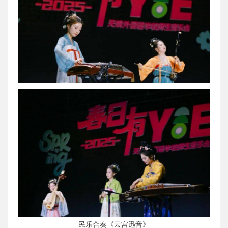
民乐合奏《云宫迅音》