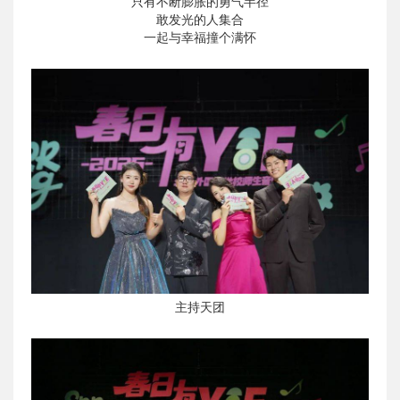
只有不断膨胀的勇气半径
敢发光的人集合
一起与幸福撞个满怀
主持天团