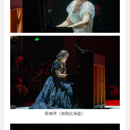
双钢琴《加勒比海盗》