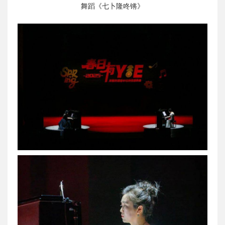
舞蹈《七卜隆咚锵》