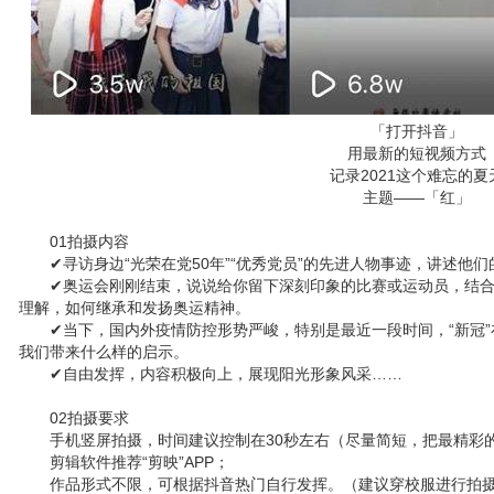
「打开抖音」
用最新的短视频方式
记录2021这个难忘的夏
主题——「红」
01拍摄内容
✔寻访身边“光荣在党50年”“优秀党员”的先进人物事迹，讲述他
✔奥运会刚刚结束，说说给你留下深刻印象的比赛或运动员，结
理解，如何继承和发扬奥运精神。
✔当下，国内外疫情防控形势严峻，特别是最近一段时间，“新冠
我们带来什么样的启示。
✔自由发挥，内容积极向上，展现阳光形象风采……
02拍摄要求
手机竖屏拍摄，时间建议控制在30秒左右（尽量简短，把最精彩
剪辑软件推荐“剪映”APP；
作品形式不限，可根据抖音热门自行发挥。（建议穿校服进行拍