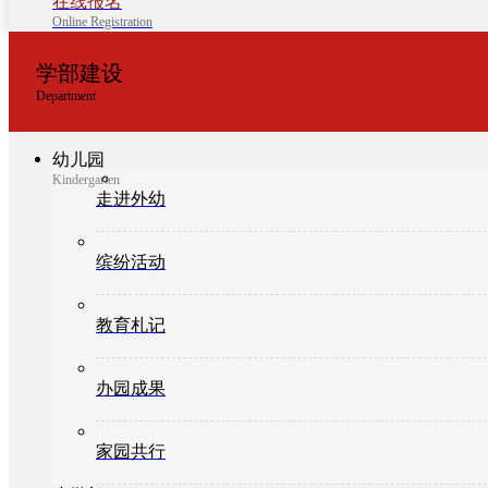
在线报名
Online Registration
学部建设
Department
幼儿园
Kindergarten
走进外幼
缤纷活动
教育札记
办园成果
家园共行