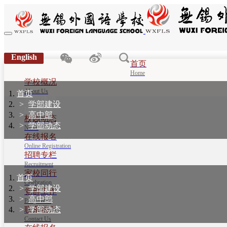
English
首页
Home
学校概况
About Us
首页
学部建设
学部建设
Department
高中部
校园动态
学部动态
News
在线报名
Online Registration
招聘专栏
Recruitment
家校同行
首页
Celebration
学部建设
党群工作
高中部
Party work
联系我们
学部动态
Contact Us