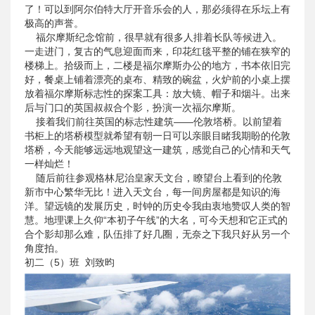
了！可以到阿尔伯特大厅开音乐会的人，那必须得在乐坛上有
极高的声誉。
福尔摩斯纪念馆前，很早就有很多人排着长队等候进入。
一走进门，复古的气息迎面而来，印花红毯平整的铺在狭窄的
楼梯上。拾级而上，二楼是福尔摩斯办公的地方，书本依旧完
好，餐桌上铺着漂亮的桌布、精致的碗盆，火炉前的小桌上摆
放着福尔摩斯标志性的探案工具：放大镜、帽子和烟斗。出来
后与门口的英国叔叔合个影，扮演一次福尔摩斯。
接着我们前往英国的标志性建筑——伦敦塔桥。以前望着
书柜上的塔桥模型就希望有朝一日可以亲眼目睹我期盼的伦敦
塔桥，今天能够远远地观望这一建筑，感觉自己的心情和天气
一样灿烂！
随后前往参观格林尼治皇家天文台，瞭望台上看到的伦敦
新市中心繁华无比！进入天文台，每一间房屋都是知识的海
洋。望远镜的发展历史，时钟的历史令我由衷地赞叹人类的智
慧。地理课上久仰“本初子午线”的大名，可今天想和它正式的
合个影却那么难，队伍排了好几圈，无奈之下我只好从另一个
角度拍。
初二（5）班 刘致昀