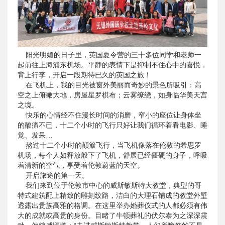
阳光明媚的日子里，英国夏令营的三十多位同学和老师一
起前往上海浦东机场。平静的表情下是抑制不住心中的喜悦，
背上行李，开启一段期待已久的英国之旅！
在飞机上，我的目光被窗外美丽而奇妙的景色所吸引：高
空之上俯瞰大地，房屋星罗棋布；云雾缭绕，如身临华美天宫
之境。
快乐的心情经不住漫长时间的消磨，窄小的座位让身体坐
的酸痛不已，十二个小时的飞行只好让我们循环着看电影、睡
觉、发呆…
熬过十二个小时的颠簸飞行，当飞机像落在伦敦的希思罗
机场，每个人如释放般下了飞机，舒展已经僵硬的身子，呼吸
着清新的空气，享受着伦敦蔚蓝的天空。
开启旅途的第一天。
我们来到位于伦敦市中心的威斯敏斯特大教堂，典型的哥
特式建筑配上精致的雕刻纹路，洁白的大理石铺成的教堂外壁
透露出贵族高雅的格调。在这里举办婚葬仪式的人都必须有伟
大的成就或高贵的身份。目睹了牛顿葬礼的伏尔泰为之深深震