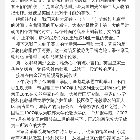
动。他曾感慨道：“走进威斯敏斯特教堂，人们所瞻仰的不是
君王们的陵寝，而是国家为感谢那些为国增光的最伟大人物的
纪念碑。这便是英国人民对于才能的尊敬。”
继续往前走，我们来到大笨钟～（＾＿＾）☆经过几百年
的时间，有着深厚的历史积淀。大本钟是世界上第二大的同时
朝向四个方向的时钟。每个钟面的底座上刻着拉丁文的题
词，“上帝啊，请保佑我们的女王维多利亚一世的安全。”
接下来我们去到了英国的母亲河——泰晤士河，著名的摩
天轮伦敦眼位于河旁。这一建筑又被称为千禧之轮，乘坐摩天
轮到达顶部时，可以鸟瞰整个伦敦。
第一次和马离那么近，难免心中有点小害怕。英国皇家士
兵英姿飒爽，骑兵营雄伟壮观，成就了一段辉煌的历史。
接着在白金汉宫前观看换岗仪式。
下午我们去了帝国理工学院，全都是学霸在此学习，不由
心生敬畏啊！帝国理工于1907年由维多利亚女王和阿尔伯特
亲王1845建立的皇家科学院，大英帝国研究院，皇家矿业学
院和伦敦基蒂戈蒂学院合并组成。校区位于伦敦著名的富人
区-南肯星顿，与著名的海德公园、肯辛顿攻仅咫尺之遥。帝
国理工1907年成为联邦大学伦敦大学的一个加盟学院，2007
年7月在英女王伊丽莎白二世的授权下，正式脱离伦敦大学成
为一所独立的大学。
皇家音乐学院与阿尔伯特音乐大厅。优美的钢琴声和小提
琴声不时从教室中传到我耳中，从这里出来的音乐家可是不得