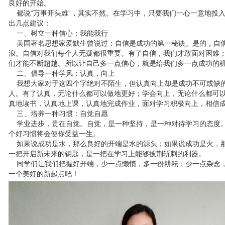
良好的开始。
都说“万事开头难”，其实不然。在学习中，只要我们一心一意地投
出几点建议：
一、树立一种信心：我能我行
美国著名思想家爱默生曾说过：自信是成功的第一秘诀。是的，自信
浪。自信对我们每个人无疑都很重要。有了自信，我们才敢面对困难
们才能不断超越。所以让自己多一点信心，就是给我们多一点成功的
二、倡导一种学风：认真，向上
我想大家对于这四个字绝对不陌生，但认真向上却是成功不可或缺的
人。有了认真，无论什么都可以做地更好；学会向上，无论什么都可以更
真地读书，认真地上课，认真地完成作业，面对学习积极向上，相信
三、培养一种习惯：自觉自愿
学业进步，贵在自觉。自觉，是一种坚持，是一种对待学习的态度。
个好习惯将会使你受益一生。
如果说成功是水，那么良好的开端是水的源头；如果说成功是火，那
一把开启新未来的钥匙，是一把在学习上能够披荆斩刺的利器。
同学们让我们把握好开端，少一点懒惰，多一份耕耘；少一点杂念，
一个美好的新起点吧！