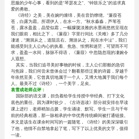
思服的少年心事，看到的是“琴瑟友之”、“钟鼓乐之”的追求真
爱的勇敢。
《诗经》之美，美在婉约缠绵，美在音韵缭绕。“蒹葭苍
苍，白露为霜。所谓伊人，在水一方。”秋水淼淼，芦苇苍
苍，露水盈盈，晶莹似霜，一幅朦胧淡雅的水墨画悠然呈现在
我们眼前，相比之下，《蒹葭》字里行间比《关雎》多了几分
凄迷，“溯洄从之，道阻且右。溯游从之，宛在水中沚”，我们
能感受到主人公内心的执着、焦急、怅惘和迷茫，可望而不可
求，盈盈一水间，脉脉不得语，《蒹葭》中忽隐忽现的凄婉令
人遐想。
其实，当我们追寻美好事物的时候，主人公们那般的急切
与焦躁，我们何尝未曾体会过？翻看那些泛黄的诗篇，穿越千
年依然至美，它曾真切地属于一个人，又博大地属于我们每个
人。最美不过《诗经》，一个美字，足矣。
袁雪成老师点评：
国际部的语文课，担负着给学生传授中华经典、打下文化
底色的重任。因为课时较少，《古诗选读》部分就安排在早读
课上进行，老师稍加点拨，学生诵读、默写。学生一旦与千年
前的经典相遇，那一脉相承的中华优秀传统瞬间被打通链接。
本文是该生在课余时间写的一篇随笔，《诗经》的美深深吸引
了他，他情不自禁地拿起了笔，写下了以上优美的文字，值得
一读。