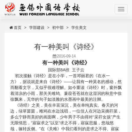
首页
学部建设
初中部
学生美文
有一种美叫《诗经》
2016-09-14
有一种美叫《诗经》
国际部8A班 王子云
初次接触《诗经》是在小学，一首邓丽君的《在水一
方》，据说就是来自《诗经》——让我有一种莫名的感动，然
而翻看文字，又似乎很难理解。如今重读《诗经》时，窗外飘
着清凉的小雨，那关关雎鸠、蒹葭苍苍就在这湿润的秋意中徐
徐飘来，无华的句子如淡雅的水墨画中最美的注脚。
《诗经》之美，美在丰富深沉，美在单纯真实。春天的河
边，绿草茵茵，雎鸠在水边浅唱，一位佳人在河边采摘荇菜，
多么宁静而美好的画面啊，少年男子不由得对“采荇女孩”产生
无限情思，“寤寐求之”以至“求之不得，寤寐思服，悠哉悠
哉，辗转反侧。”在《关雎》中我们看到的是求之不得、寤寐