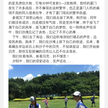
的是克虏伯大炮，它每分钟可发射1—2发炮弹。曾经的厦门
发生了许多战役，并不像现在这样繁华，也正是厦门人民的顽
强不屈的同入侵者抗争，才有了厦门现在的繁华昌盛。
参观完了胡里山炮台，我们就去放了风筝。刚开始，同学
们都没有成功，但是都没有气馁，而是坚持不懈，终于放飞了
属于自己的风筝，放飞属于自己的梦想。在一阵阵欢声笑语
中，我们仿佛忘记了炎热，忘记了不开心的事……
下午，我们去了海边，我们边听海浪拍打礁石的声音，边
迎风奔跑。跑来了，我们在沙滩上留下自己的痕迹。后来，看
着藏在岸边岩石上和沙子中的贝壳，不知谁提议，我们开始捡
贝壳，那些五彩斑斓的贝壳让人忍不住去喜欢。
我们吹着海风，捡着贝壳，好不惬意！
夕阳中，我们的背影还在，笑声还在……