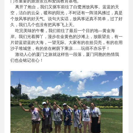
门市重要的旅游景点和爱国教育基地。
离开了炮台，我们又驱车前往了白鹭洲放风筝。蓝蓝的天
空，洁白的云朵，暖和的阳光，不时还有一阵清风拂过，真是
个放风筝的好天气。说句大实话，放风筝还真不简单，过了好
久，我们几个也没有把风筝飞上天。
吃完美味的午餐，我们前往了最后一个目的地—黄金海
岸。我们光着脚丫，漫步在金黄色的沙滩上，放眼望去，有一
片碧蓝碧蓝的大海，一望无际。大家有的在拾贝壳，有的在用
沙子堆城堡，有的坐在树荫下乘凉……玩得不亦乐乎！
激动人心的厦门之旅就这样告一段落，厦门同胞的热情我
们也会铭记在心！