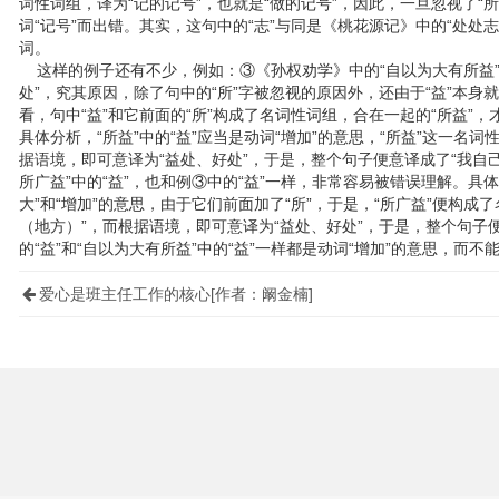
词性词组，译为“记的记号”，也就是“做的记号”，因此，一旦忽视了“所”
词“记号”而出错。其实，这句中的“志”与同是《桃花源记》中的“处处志
词。
这样的例子还有不少，例如：③《孙权劝学》中的“自以为大有所益”。
处”，究其原因，除了句中的“所”字被忽视的原因外，还由于“益”本身
看，句中“益”和它前面的“所”构成了名词性词组，合在一起的“所益”
具体分析，“所益”中的“益”应当是动词“增加”的意思，“所益”这一名
据语境，即可意译为“益处、好处”，于是，整个句子便意译成了“我自
所广益”中的“益”，也和例③中的“益”一样，非常容易被错误理解。具体
大”和“增加”的意思，由于它们前面加了“所”，于是，“所广益”便构
（地方）”，而根据语境，即可意译为“益处、好处”，于是，整个句子便
的“益”和“自以为大有所益”中的“益”一样都是动词“增加”的意思，而不
爱心是班主任工作的核心[作者：阚金楠]