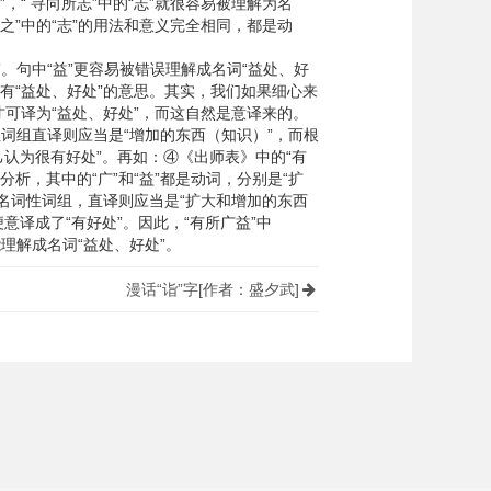
，“ 寻向所志”中的“志”就很容易被理解为名
之”中的“志”的用法和意义完全相同，都是动
句中“益”更容易被错误理解成名词“益处、好
就有“益处、好处”的意思。其实，我们如果细心来
，才可译为“益处、好处”，而这自然是意译来的。
词性词组直译则应当是“增加的东西（知识）”，而根
己认为很有好处”。再如：④《出师表》中的“有
分析，其中的“广”和“益”都是动词，分别是“扩
成了名词性词组，直译则应当是“扩大和增加的东西
意译成了“有好处”。因此，“有所广益”中
能理解成名词“益处、好处”。
漫话“诣”字[作者：盛夕武]