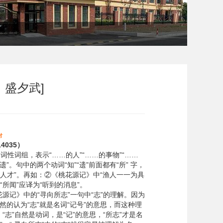
：盛夕武]
讨
4035）
性词组，表示“……的人”“……的事物”“……
。句中的两个动词“知”“遗”前面都有“所” 字，
漏的人才”。再如：②《桃花源记》中“渔人一一为具
“所闻”应译为“听到的消息”。
记》中的“寻向所志”一句中“志”的理解。因为
的认为“志”就是名词“记号”的意思，而这种理
“志”自然是动词，是“记”的意思，“所志”才是名