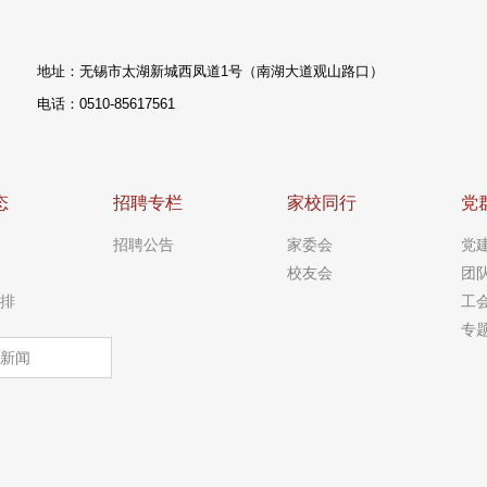
地址：无锡市太湖新城西凤道1号（南湖大道观山路口）
电话：0510-85617561
态
招聘专栏
家校同行
党
招聘公告
家委会
党
校友会
团
排
工
专
新闻