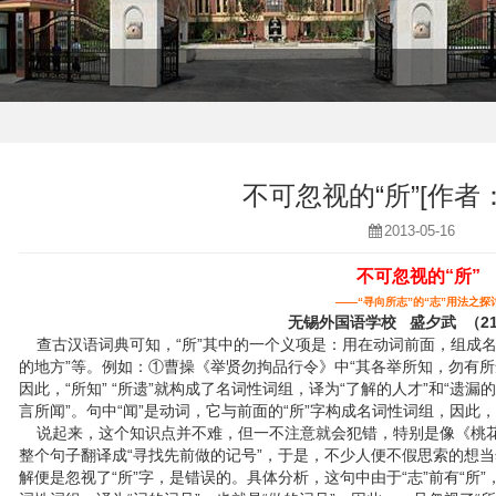
不可忽视的“所”[作者
2013-05-16
不可忽视的“所”
——“寻向所志”的“志”用法之探
无锡外国语学校 盛夕武 （21
查古汉语词典可知，“所”其中的一个义项是：用在动词前面，组成名词
的地方”等。例如：①曹操《举贤勿拘品行令》中“其各举所知，勿有所遗”
因此，“所知” “所遗”就构成了名词性词组，译为“了解的人才”和“遗
言所闻”。句中“闻”是动词，它与前面的“所”字构成名词性词组，因此，
说起来，这个知识点并不难，但一不注意就会犯错，特别是像《桃花源
整个句子翻译成“寻找先前做的记号”，于是，不少人便不假思索的想当然
解便是忽视了“所”字，是错误的。具体分析，这句中由于“志”前有“所”，