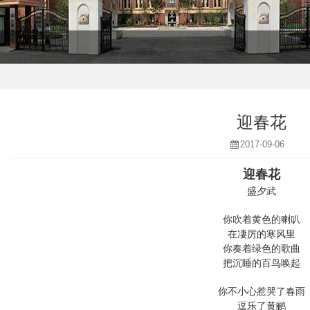
迎春花
2017-09-06
迎春花
盛夕武
你吹着黄色的喇叭
在凄厉的寒风里
你奏着绿色的歌曲
把沉睡的百鸟唤起
你不小心惹哭了春雨
逗乐了黄鹂