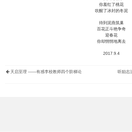
你羞红了桃花
吹醒了冰封的冬泥
待到泥燕筑巢
百花正斗艳争奇
迎春花
你却悄悄地离去
2017.9.4
天启至理 ——有感李校教师四个阶梯论
听励志