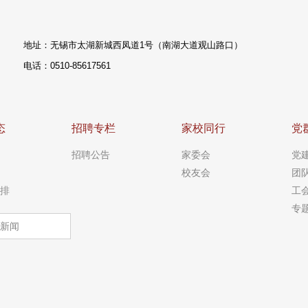
地址：无锡市太湖新城西凤道1号（南湖大道观山路口）
电话：0510-85617561
态
招聘专栏
家校同行
党
招聘公告
家委会
党
校友会
团
排
工
专
新闻