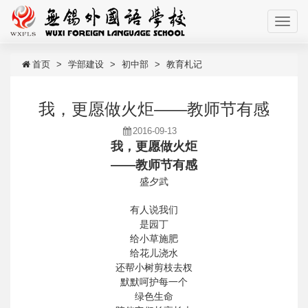
首页
学部建设
初中部
教育札记
我，更愿做火炬——教师节有感
2016-09-13
我，更愿做火炬
——教师节有感
盛夕武
有人说我们
是园丁
给小草施肥
给花儿浇水
还帮小树剪枝去杈
默默呵护每一个
绿色生命