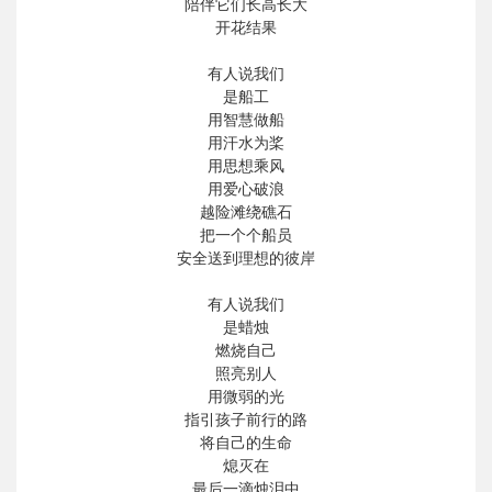
陪伴它们长高长大
开花结果
有人说我们
是船工
用智慧做船
用汗水为桨
用思想乘风
用爱心破浪
越险滩绕礁石
把一个个船员
安全送到理想的彼岸
有人说我们
是蜡烛
燃烧自己
照亮别人
用微弱的光
指引孩子前行的路
将自己的生命
熄灭在
最后一滴烛泪中