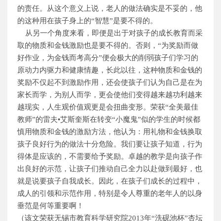
的责任。从这个意义上说，老人的做法确实是不妥的，他
的这种用在孩子身上的“智慧”是要不得的。
从另一个角度来看，即便是出于对孩子的成长教育而采
取的物质和金钱激励也是要不得的。否则，“为奖励而做
好作业，为金钱而考高分”便会极大的削弱孩子们学习的
原动力内驱力和健康情趣，长此以往，这种物质和金钱的
奖励不仅起不到激励作用，还会使孩子们认为自己是在为
家长而学，为别人而学，更会使他们变得越来越功利越来
越现实，人生观价值观更是会扭曲变形。荣获“全美最佳
教师”的雷夫•艾斯奎斯在转变“小魔鬼”似的学生的时候都
慎用物质和金钱的激励方法，他认为：用礼物和金钱换取
孩子良好行为的做法十分危险。我们要让孩子知道，行为
得体是应该的，不需要给予奖励。卓越的教学是向孩子作
出良好的示范，让孩子们推动自己全力以赴做到最好，也
就是说要孩子自我成长。因此，在孩子们成长的过程中，
成人的引领和示范作用，特别是令人尊重的老年人的以身
垂范是何等重要啊！
（该文荣获无锡市教育科学研究院2013年“洗砚池杯”杏坛