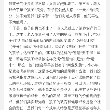
但孩子们还是觉得不错，兴高采烈地走了。第三天，老人
只给了每个孩子5美分。孩子们勃然大怒：“一天才给5美
分，知不知道我们多辛苦！”他们向老人发誓，他们再也
不为他玩了。
于是，孩子们再也不来了，老人又过上了清静安详的日
子。这里，老人显然利用了人性的弱点，略施小计，把孩
子们“为自己快乐而玩”的内部动因变成了“为得到利益
（美分）而玩”的外部动因，温柔而文明的“赶走”了嬉闹
的孩子，达到了目的。但我认为这样的“智慧”要不得！试
想，若这群孩子经常被这样充满“智慧”的“赶走”或“请
来”，那么，他们便会早早的就有了“商业头脑”，小小年
纪就会满身铜臭，这是多么可怕的后果啊！当然，我们没
有权利指责这位老人，因为他只是用了点小谋略净化了自
己的生活环境，维护了自己的正当权益，可以说，他的行
为是无可厚非的。他不是老师不是圣人，他没有义务必须
考虑到孩子的成长、今后的发展，甚至正确的价值观的形
成。但我们其实都知道，孩子的教育和健康成长是整个社
会的责任，是我们每一个成年人特别是历经世事的老年人