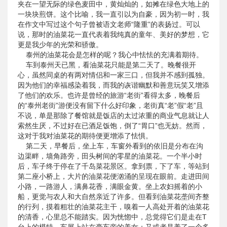
夹在一望无际的绿色麦田中，黄灿灿的，如摊在绿色大地上的
一块块煎饼。这个比喻，我一直引以为自豪，因为初一时，我
在作文中写过这个句子曾被语文老师“隆重”的表扬过。可以
说，那时的油菜花一直代表着我纯真的童年、美好的梦想，它
更是我少年的光荣和骄傲。
泰州的油菜花会是怎样的呢？我心中怯怯的充满着期待。
车到泰州天已黑，看油菜花只能是第二天了。晚餐很开
心，虽然同桌的有两对情侣和一家三口，但我并不感到孤独。
因为他们的幸福感染着我，而我的诙谐幽默和善意玩笑又增添
了他们的欢乐。也许是曾经的旅游“老街”看得太多，晚餐后
的“泰州老街”游便没有留下什么好印象，老街真“老”假“老”且
不说，单是那除了餐馆就是饭店的太过浓重的商业气息就让人
索然生厌，不过好在已酒足饭饱，倒了“胃口”也无妨。然而，
这对于我对油菜花的期待便更增添了怯惧。
第二天，早餐后，坐上车，车窗外看到的依旧是分布在沟
边渠畔，墙角路旁，田头树间的零星的油菜花。一个半小时
后，车子终于停在了千岛菜花景区。拿到票，下了车，等站到
第二座小桥上，大片的油菜花便汹涌的呈现在眼前。走进田间
小路，一路游人，满鼻花香，满眼金黄。坐上农妇摇着的小
船，更觉与农人和大自然亲近了许多。但看到油菜花垄间齐整
的行列，摸着粗壮的油菜花主干，嗅着一人高处开着的油菜花
的清香，心里总不能踏实。因为恍惚中，总觉得它们是走在T