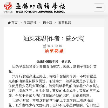
首页
学部建设
初中部
教育札记
油菜花思[作者：盛夕武]
2014-10-10
油 菜 花 思
无锡外国语学校 盛夕武
因为早就知道要到泰州看油菜花，因此，满脑子都是油菜
花。
汽车行驶在高速公路上，靠着车窗望向车外，不时有星星
点点的油菜花从眼前晃过。临近泰州，油菜花更是多了起来，
但仍是很少见到大面积的。路旁能够看到的油菜花分布在沟边
渠畔，墙角路旁，田头树间，齐整的成条成块，零星的三五成
簇。全然不是家乡的油菜花留给我的记忆、影像和味道。
记得小时候，常在这样的季节的上学放学路上看到油菜
花，似乎也很少有大面积的，但却不见零星种植的。它们总是