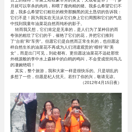
台上的模特，车展上站在豪车旁的美女；又或者是养了一个多
月就可以宰杀的肉鸡，和喂了瘦肉精的猪。我多么希望它们不
是，我多么希望它们粗壮的根旁那黝黑的泥土恳切的告诉我：
它们不是！因为我实在无法从它们身上它们周围和它们的气息
中找到我童年油菜花自然而纯朴的影子。
转而我又想，它们肯定是无辜的，是人们为了某种目的而
夸张的粗壮了它们的干，催艳了它们的花，并把它们推到
了“台前”和“车旁”。但愿它们是自然而正常生长的，也但愿这
样自然生长的油菜花不再成为人们消遣观赏的“模特”和“美
女”，而是出门可见，到处都有。更但愿这油菜花不远处那世
外桃源般的李中水上森林中的白鸥的鸣叫，不会变成世间鸟儿
的凄婉绝唱！
其实，整个旅游，我和大家一样是很快乐的。只是胡乱的
多想了一些，但愿是杞人忧天。若扫了你的兴，敬请见谅。
（2012年4月15日夜）