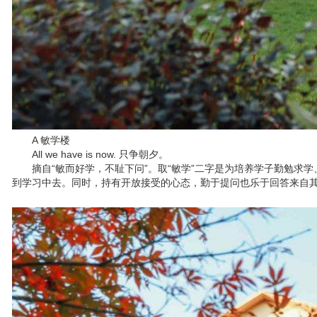
A 敏学楼
All we have is now. 只争朝夕。
摘自“敏而好学，不耻下问”。取“敏学”二字是为培养学子勤勉求
到学习中去。同时，持有开放接受的心态，勤于提问也乐于回答来自