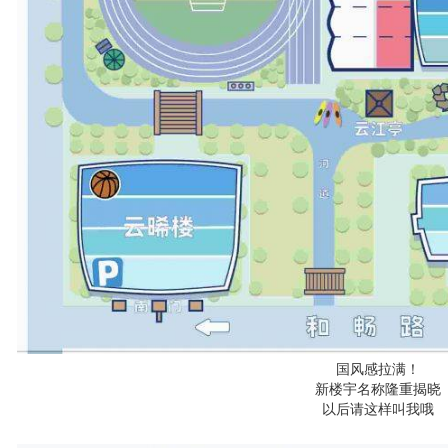
国风感拉满！
新楼宇名称隆重揭晓
以后请这样叫我哦