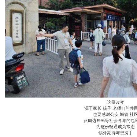
这份改变
源于家长 孩子 老师们的共
也要感谢公安 城管 社
及周边居民等社会各界的包
为这份畅通成为常态
锡外期待与您携手