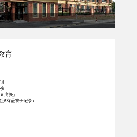
教育
训
裤
豆腐块」
觉没有盖被子记录）
己
热