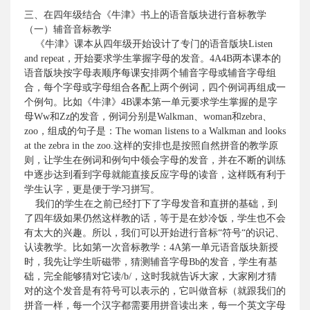
三、在四年级结合《牛津》书上的语音版块进行音标教学
（一）辅音音标教学
《牛津》课本从四年级开始设计了专门的语音版块
Listen
and repeat
，开始要求学生掌握字母的发音。
4A
4B
两本课本的
语音版块按字母表顺序每课安排两个辅音字母或辅音字母组
合，每个字母或字母组合各配上两个例词，四个例词再组成一
个例句。比如《牛津》
4B
课本第一单元要求学生掌握的是字
母
Ww
和
Zz
的发音，例词分别是
Walkman
、
woman
和
zebra
、
zoo
，组成的句子是：
The woman listens to a Walkman and looks
at the zebra in the zoo.
这样的安排也是按照自然拼音的教学原
则，让学生在例词和例句中领会字母的发音，并在不断的训练
中逐步达到看到字母就能直接反应字母的读音，这样既有利于
学生认字，更是便于学习拼写。
我们的学生在之前已经打下了字母发音和直拼的基础，到
了四年级如果仍然这样教的话，等于是在炒冷饭，学生也不会
有太大的兴趣。所以，我们可以开始进行音标“符号“的识记、
认读教学。比如第一次音标教学：
4A
第一单元语音版块新授
时，我先让学生听磁带，猜测辅音字母
Bb
的发音，学生有基
础，完全能够猜对它读
/b/
，这时我就告诉大家，大家刚才猜
对的这个发音是有符号可以表示的，它叫做音标（就跟我们的
拼音一样，每一个汉字都需要用拼音读出来，每一个英文字母