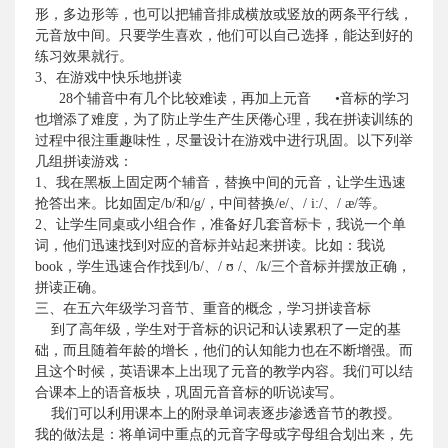
形，多边形等，也可以把辅音排成横放或竖放的两条平行线，
元音放中间。只要学生喜欢，他们可以自己选择，能达到好的
练习效果就行。
3
、在游戏中快乐地拼读
28
个辅音中有几个比较难读，再加上元音
•音标的学习
也增添了难度，为了防止学生产生厌倦心理，我在拼读训练的
过程中很注重趣味性，尽量设计在游戏中进行巩固。以下列举
几组拼读游戏：
1
、我在黑板上固定两个辅音，替换中间的元音，让学生迅速
抢答出来。比如固定
/b/
和
/g/
，中间替换
/e/
、
/ i:/
、
/ æ/
等。
2
、让学生同桌或小组合作，准备好几套音标卡，我说一个单
词，他们迅速找到对应的音标并站起来拼读。比如：我说
book
，学生迅速合作找到
/b/
、
/
ʊ
/
、
/k/
三个音标并摆放正确，
拼读正确。
三、在五六年级学习音节、重音的概念，学习拼读音标
到了高年级，学生对于音标的识记和认读累积了一定的基
础，而且随着年龄的增长，他们的认知能力也在不断增强。而
且这个时候，英语课本上出现了元音的教学内容。我们可以结
合课本上的语音板块，巩固元音音标的听说读写。
我们可以利用课本上的附录单词表逐步渗透音节的教授。
我的做法是：将单词中重点的元音字母或字母组合划出来，先