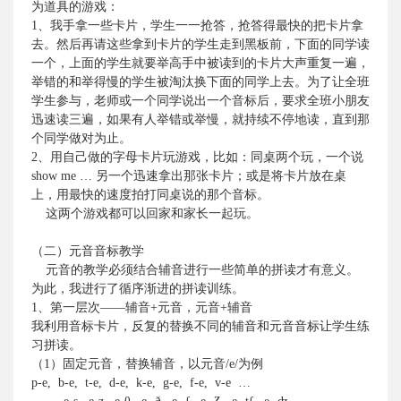
为道具的游戏：
1
、我手拿一些卡片，学生一一抢答，抢答得最快的把卡片拿
去。然后再请这些拿到卡片的学生走到黑板前，下面的同学读
一个，上面的学生就要举高手中被读到的卡片大声重复一遍，
举错的和举得慢的学生被淘汰换下面的同学上去。为了让全班
学生参与，老师或一个同学说出一个音标后，要求全班小朋友
迅速读三遍，如果有人举错或举慢，就持续不停地读，直到那
个同学做对为止。
2
、用自己做的字母卡片玩游戏，比如：同桌两个玩，一个说
show me
…
另一个
迅速拿出那张卡片；或是将卡片放在桌
上，用最快的速度拍打同桌说的那个音标。
这两个游戏都可以回家和家长一起玩。
（二）元音音标教学
元音的教学必须结合辅音进行一些简单的拼读才有意义。
为此，我进行了循序渐进的拼读训练。
1
、第一层次——辅音
+
元音，元音
+
辅音
我利用音标卡片，反复的替换不同的辅音和元音音标让学生练
习拼读。
（
1
）固定元音，替换辅音，以元音
/e/
为例
p-e,
b-e,
t-e,
d-e,
k-e,
g-e,
f-e,
v-e
…