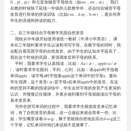
fl
，
pl
，
pr
）和元音加辅音字母组合（如
ow
，
ew
，
ar
）。我们
在教的时候除了延续一年级的儿歌教学外，还会结合辅音字母
发音进行简单的拼读训练（比如
t-ea
，
d-ay
，
b-ee
），逐步培养
学生的语感和拼读的能力。
二、在三年级结合字母教学巩固自然发音
我校从中年级开始使用省统一教材《牛津小学英语》。课
本在三年级时要求学生认读和书写字母。在教字母的同时，我
会配合着巩固字母的自然发音。由于学生的认知水平提高了，
我在这个时候的巩固，更强调发音和字母的联系。
平时，我要求学生认真指读，比如：
Aa-/ æ /
，
apple-a-/ æ
/
，读时要求学生眼到，手到，心到，比如：读
apple
时手指着
单词
apple
，读字母
a
时手指着
apple
这个单词中的字母
a
。要向
学生强调，这个发音
/ æ /
是字母
a
在单词
apple
中的发音。在这
样的坚持不断的指读训练中，学生会对字母的发音产生更深的
认识，并慢慢记住规律，并逐步做到看到字母就能读出字母的
基本发音来。
另外在拼写单词的过程中，我要求学生根据发音来记忆单
词，有了自然发音的基础，这一点做起来就会简单一些。比
如：学生嘴里读着
/d-
ɒ
-g/
，脑子里能很自然地反应出
d-o-g
这三
个字母，记忆单词对他们来说就不是难事了。