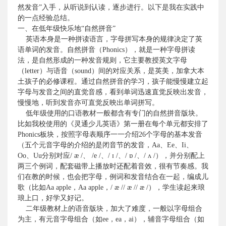
然发音”入手，从听说到认读，逐步进行。以下是我在实践中
的一点经验总结。
一、在低年级快乐地“自然拼音”
英语本身是一种拼读语言，字母拼写本身的规律决定了英
语单词的发音。自然拼音（
Phonics
），就是一种字母拼读
法，是自然形成的一种发音规则，它主要教授英文字母
（
letter
）与语音（
sound
）间的对应关系，是英美，加拿大本
土孩子的必修课程。通过自然拼音的学习，孩子能慢慢建立起
字母与发音之间的直觉音感，看到单词迅速直觉反映出发音，
慢慢地，听到发音亦可直觉反映出单词拼写。
低年级使用的口语教材一般都含有专门的自然拼音版块。
比如我校使用的《灵通少儿英语》第一册在每个单元都安排了
Phonics
板块，按照字母表顺序一一介绍
26
个字母的基本发音
（五个元音字母的介绍的是闭音节的发音，
Aa
、
Ee
、
Ii
、
Oo
、
Uu
分别对应
/ æ /
、
/e /
、
/
ɪ
/
、
/
ɒ
/
、
/
ʌ
/
），并分别配上
两三个例词，配套磁带上播放时还配着音效，很有节奏感。我
们在教的时候，也会把字母，例词和发音结合在一起，编成儿
歌（比如
Aa apple
，
Aa apple
，
/ æ // æ // æ /
），学生读起来琅
琅上口，好学又好记。
二年级教材上的语音版块，加大了难度，一般以字母组合
为主，有元音字母组合（如
ee
，
ea
，
ai
），辅音字母组合（如