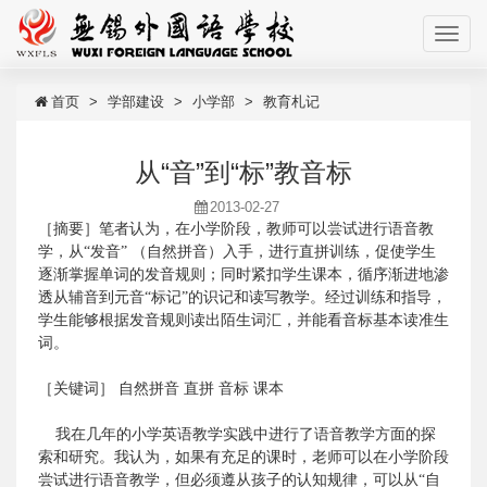
首页
学部建设
小学部
教育札记
从“音”到“标”教音标
2013-02-27
［摘要］笔者认为，在小学阶段，教师可以尝试进行语音教
学，从“发音”
（自然拼音）入手，进行直拼训练，促使学生
逐渐掌握单词的发音规则；同时紧扣学生课本，循序渐进地渗
透从辅音到元音“标记”的识记和读写教学。经过训练和指导，
学生能够根据发音规则读出陌生词汇，并能看音标基本读准生
词。
［关键词］
自然拼音
直拼
音标
课本
我在几年的小学英语教学实践中进行了语音教学方面的探
索和研究。我认为，如果有充足的课时，老师可以在小学阶段
尝试进行语音教学，但必须遵从孩子的认知规律，可以从“自