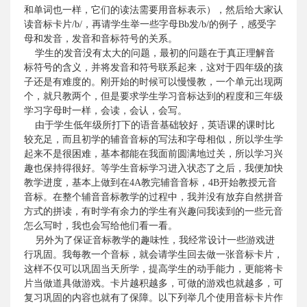
和单词也一样，它们的读法需要用音标表示），然后给大家认
读音标卡片
/b/
，再请学生举一些字母
Bb
发
/b/
的例子，感受字
母和发音，发音和音标符号的关系。
学生的发音没有太大的问题，最初的问题在于真正理解音
标符号的含义，并将发音和符号联系起来，这对于四年级的孩
子还是有难度的。刚开始的时候可以慢慢教，一个单元出现两
个，就只教两个，但是要求学生学习音标达到的程度和三年级
学习字母时一样，会读，会认，会写。
由于学生低年级所打下的语音基础较好，英语课的课时比
较充足，而且初学的辅音音标的写法和字母相似，所以学生学
起来不是很困难，基本都能在我面前圆满地过关，所以学习兴
趣也保持得很好。等学生音标学习进入状态了之后，我便加快
教学进度，基本上做到在
4A
教完辅音音标，
4B
开始教授元音
音标。在整个辅音音标教学的过程中，我并没有放弃自然拼音
方式的拼读，有时学有余力的学生有兴趣问我读到的一些元音
怎么写时，我也会写给他们看一看。
另外为了保证音标教学的趣味性，我经常设计一些游戏进
行巩固。我每教一个音标，就会请学生回去做一张音标卡片，
这样不仅可以巩固当天所学，提高学生的动手能力，更能将卡
片当做道具做游戏。卡片越积越多，可做的游戏也就越多，可
复习巩固的内容也就有了保障。以下列举几个使用音标卡片作