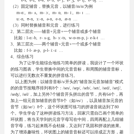
e-s,
e-z,
e-θ,
e- ð,
e-
ʃ
,
e-
Ʒ
,
e- t
ʃ
,
e-
ʤ
…
（
2
）固定辅音，替换元音，以辅音
/m/n/
为例
m-
ɑ
:,
m-
ʌ
,
m-
ɔ
:,
m-
ɒ
,
m- i:,
m-
ɪ
…
u:-n,
ʊ
-n,
ɜ
:-n,
ǝ
-n,
e-n,
æ-n
…
（
3
）同时替换辅音和元音，进行练习
2
、第二层次——辅音
+
元音
+
一个辅音或多个辅音
比如：
l-
ɑ
:-b,
r-
ʌ
-g,
h-
ɜ
:-ts,
w-
ɒ
-m-p, j- e-k-t
…
3
、第三层次——两个辅音
+
元音
+
一个或多个辅音
比如：
f-l- æ-p,
p-l- i:-z
…
4
、综合练习
为了让学生能综合地练习简单的拼读，我设计了一个环状
的练习图表，学生替换中间的元音音标，和周围的辅音音标，
可以进行无数次不重复的拼音练习。
以上图为例：以辅音音标
/s/
开头的“辅音加元音加辅音”模式
的的音节按顺序排列有
8
个：
/ses/, /sep/, /seb/, /set/, /sed/, /set
ʃ
/,
/se
ʤ
/, /sel/
，加上另外
7
个辅音开头拼出的音节，共有
64
个，再
加上一组元音加辅音的音节
8
个（如
/es/
），以及辅音加元音的
音节（如
/se/
）
8
个，这个环状图可练习的拼读音就达到了
80
个。学生学会了这种拼读练习方法，回家只需自己画个简单的
环状图，将当天学到的元音字母写在中间，四周再配上几组辅
音字母，练习起来既不会枯燥，又达到了巩固和拼读的效果。
为了增添趣味性，环状图上的辅音音标还可以排成正方形，菱