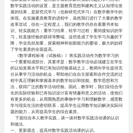
数学实践活动的设置，是主题教育思想和建构主义认知理论发
展的结果，是探究式学习（也称研究式学习）在数学教学中的
体现。在实施素质教育的进程中，虽然我们进行了大量的教学
改革尝试，但在一定程度上，我们的教学仍存在着重书本知
识、轻实践能力；重学习结果，轻学习过程；重间接知识的学
习，轻直接经验的获得等弊端。这些造成了学生学习兴趣的下
降，学业负担加重，探索精神和创新能力的萎缩，极大的妨碍
了学生素质的全面提高。
《数学课程标准（试验稿）》将实践活动作为数学学习的
一个重要组成部分。其要求是：数学教学活动必须建立在学生
的认知发展水平和已有知识经验基础之上，教师向学生提供充
分从事学习活动的机会，帮助他们在自主探索和合作交流的过
程中真正理解和掌握基本的数学知识和技能、数学思想和方
法，获得广泛的数学活动经验。因此，教学时，我们应结合学
生的实际经验和已有知识设计富有情趣和意义的活动，使他们
有更多的机会，从周围熟悉的事物中学习和理解数学，感受数
学与现实生活的密切联系，提高学生运用数学知识解决实际问
题的能力，从而提高学生的综合素质。
下面结合本人教学实践，谈一谈对数学实践活动课的认识
和做法。
一、更新观念，提高对数学实践活动课的认识。