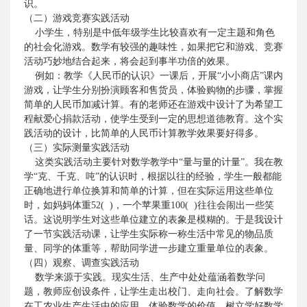
识。
（二）游戏竞赛实践活动
小学生，特别是中低年级学生比较喜欢有一定主题和角色
的社会化游戏。数学有较强的趣味性，如果把它和游戏、竞赛
活动巧妙地结合起来，将会起到事半功倍的效果。
例如：教学《人民币的认识》一课后，开展“小小商店”课内
游戏，让学生分别扮演顾客和售货员，体验购物的步骤，掌握
简单的人民币加减计算。有的老师还在游戏中设计了为希望工
程献爱心捐款活动，使学生受到一定的思想道德教育。这个实
践活动的设计，比简单的人民币计算教学效果要好得多。
（三）实际测量实践活动
这类实践活动主要针对数学教学中“量与量的计量”。我在教
学“克、千克、吨”的认识时，根据以往的经验，学生一般都能
正确地进行单位换算和简单的计算，但在实际运用这些单位
时，如妈妈体重
52(
)
，一个苹果重
100(
)
往往会闹出一些笑
话。这说明学生对这些单位建立的表象是模糊的。于是我设计
了一节实践活动课，让学生实际称一称生活中常见的物品质
量、同学的体重等，帮助同学进一步建立重量单位的表象。
（四）观察、调查实践活动
数学来源于实践。现实生活、生产中处处蕴涵着数学问
题，教师应创设条件，让学生走出校门、走向社会。了解数学
在工农业生产生活中的应用，体验数学的价值，树立学好数学