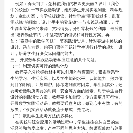
例如：春天到了，怎样使我们的校园更美丽？设计《我心
中的校园》一节实践活动课，组织学生开展实地测量、科学规
划，拿出方案，向学校提建议。针对学生“零花钱过多，乱花
零花钱”的现象，设计“手中的零花钱”一节实践活动课，让学
生调查零花钱的来源、支出情况，分析零花钱的利弊，最后提
出“培养勤俭节约，不乱花钱”的倡议和可行性方案。再
如：“春游中的数学问题”一节实践活动课，针对春游中路线的
设计、乘车方案、购买门票等问题让学生进行科学的规划、设
计，培养学生解决实际问题的能力。
三、
开展数学实践活动教学应注意的几个问题。
（一）制定切实可行的活动计划
教师要充分挖掘教材中可以利用的教育因素，紧密联系学
生的学习、生活实际，以及学生知识水平、认知能力，努力做
到目的明确、计划周密。除考虑到教材因素、学生因素外，还
要考虑活动所需要的时间、安全等方面的因素。对于学生自行
设计的实践活动方案，教师要多加指导，使方案更具可行性。
开展数学实践活动课，教师要通盘考虑，做到心中有数，有的
放矢，否则实践活动就会流于形式、走过场。
（二）鼓励学生思考方法的多样化
在实践与综合应用的活动过程中，学生往往会从自己的生
活经验和角度出发，产生不同的思考方法。教师应鼓励与尊重