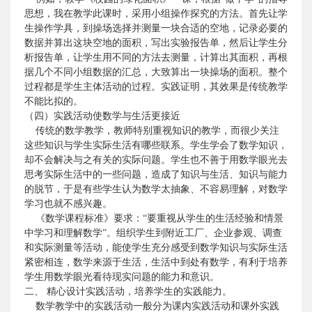
思想，我在教学此课时，采用小组操作探究的方法。首先让学
生操作学具，到操场选择并测量一块合适的空地，记录必要的
数据并算出这块空地的面积，写出实验报告单，然后让学生分
析报告单，让学生用不同的方法去测量，计算出其面积，再根
据几个不同小组数据的汇总，大致算出一块操场的面积。整个
过程都是学生主体活动的过程。实践证明，其效果是传统教学
不能比拟的。
（四）实践活动使数学与生活更接近
传统的数学教学，教师特别重视知识的教学，而很少关注
这些知识与学生实际生活有哪些联系。学生学会了数学知识，
却不会解决与之有关的实际问题。学生也不善于用数学眼光去
思考实际生活中的一些问题，造成了知识与生活、知识与能力
的脱节，于是有些学生认为数学太抽象、不容易理解，对数学
学习也就不感兴趣。
《数学课程标准》要求：“要重视从学生的生活经验和情景
中学习和理解数学”。组织学生到附近工厂、企业参观、调查
和实际测量等活动，能使学生充分感受到数学知识与实际生活
紧密相连，数学来源于生活，生活中到处有数学，有利于培养
学生用数学眼光看待现实问题的能力和意识。
二、
精心设计实践活动，培养学生的实践能力。
数学教学中的实践活动一般分为课内实践活动和课外实践