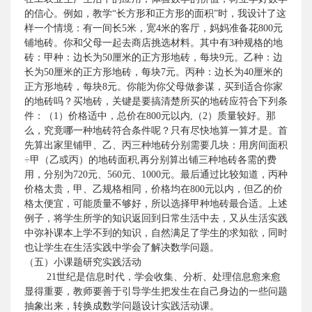
的信心。例如，教学“长方形和正方形的面积”时，我设计了这
样一个情境：有一间长
5
米
，宽
4
米
的客厅，妈妈准备花
800
元
铺地砖。你和父母一起去商店挑选材料。其中有
3
种规格的地
砖：甲种：边长为
50
厘米
的正方形地砖，每块
9
元。乙种：边
长为
50
厘米
的正方形地砖，每块
7
元。丙种：边长为
40
厘米
的
正方形地砖，每块
8
元。你能为你父母做参谋，买到适合你家
的地砖吗？买地砖，关键是要搞清楚所买的地砖应符合下列条
件：（
1
）价格适中，总价在
800
元以内
,
（
2
）质量较好。那
么，究竟哪一种地砖符合条件呢？只有尽快地算一算才是。首
先算出家里铺甲、乙、丙三种地砖分别需要几块：用房间面积
÷甲（乙或丙）的地砖面积
,
再分别算出铺三种地砖各需的费
用，分别为
720
元、
560
元、
1000
元。最后通过比较知道，丙种
价格太贵，甲、乙规格相同，价格均在
800
元以内，但乙的价
格太便宜，可能质量不够好，所以选择甲种地砖最合适。上述
例子，将学生所学的知识返回到日常生活中去，又从生活实践
中弥补课本上学不到的知识，自然满足了学生的求知欲，同时
也让学生在生活实践中学会了解决数学问题。
（五）小课题研究实践活动
21
世纪是信息时代，学会收集、分析、处理信息愈来愈
显得重要，教师要善于引导学生把发生在自己身边的一些问题
抽象出来，转换成数学问题设计实践活动课。