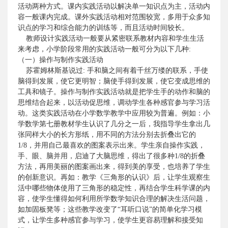
活动两种方式。课内实践活动以解决单一知识点为主，活动内
容一般课内完成。课外实践活动相对范围较宽，多用于众多知
识点的学习和综合能力的训练等，而且活动时间较长。
教师设计实践活动一般要从紧密联系教材内容和学生生活
来考虑，小学阶段常用的实践活动一般可分为以下几种
:
（一）操作与制作实践活动
苏霍姆林斯基说过
:
手和脑之间有着千丝万缕的联系，手使
脑得到发展，使它更明智；脑使手得到发展，使它变成思维的
工具和镜子。操作与制作实践活动就是把学生手的动作和脑的
思维结合起来，以活动促思维，调动学生各种感官参与学习活
动。这类实践活动在小学数学教学中应用较为普遍。例如：小
学数学第七册教材学生认识了几分之一后，我指导学生拿出几
张同样大小的长方形纸，用不同的方法分别去折叠出它的
1/8
，并用自己最喜欢的图案表示出来。学生亲自操作实践，
手、眼、脑并用，启迪了大脑思维，得出了很多种
1/8
的折叠
方法，再用美丽的图案画出来，得到美的享受，也培养了学生
的创新意识。再如：教学《三角形的认识》后，让学生观察生
活中哪些物体使用了三角形的稳定性，再结合学生科学课的内
容，使学生懂得如何利用所学数学知识合理的解决生活问题，
如加固板凳等；这些教学改变了“耳听口说”的简单化学习模
式，让学生多种感官参与学习，使学生更容易理解和接受知