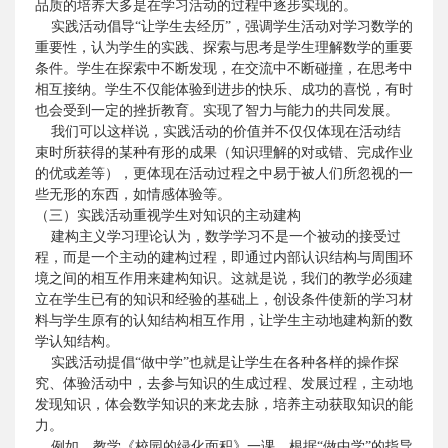
品质的培养大多是在学习活动的过程中逐步实现的。
实践活动倡导“让学生去经历”，强调学生活动对学习数学的
重要性，认为学生的实践、探索与思考是学生理解数学的重要
条件。学生在探索中不断发现，在交流中不断碰撞，在思考中
相互接纳。学生不仅能体验到进步的快乐、成功的喜悦，有时
也会受到一定的挫折教育。实现了智力与能力的共同发展。
我们可以这样说，实践活动的价值并不仅仅体现在活动结
束时所获得的某种有形的成果（知识理解的对或错、完成作业
的优或差等），更体现在活动过程之中易于被人们所忽视的一
些无形的东西，如情感体验等。
（三）实践活动重视学生对知识的主动建构
建构主义学习理论认为，数学学习不是一个被动的接受过
程，而是一个主动的建构过程，即通过内部认识结构与周围环
境之间的相互作用来建构知识。这就是说，我们的教学必须建
立在学生已有的知识和经验的基础上，创设条件使新的学习材
料与学生原有的认知结构相互作用，让学生主动地建构新的数
学认知结构。
实践活动提倡“做中学”也就是让学生在各种各样的操作探
究、体验活动中，去参与知识的生成过程、发展过程，主动地
发现知识，体会数学知识的来龙去脉，培养主动获取知识的能
力。
例如，教学《校园的绿化面积》一课，根据“做中学”的指导