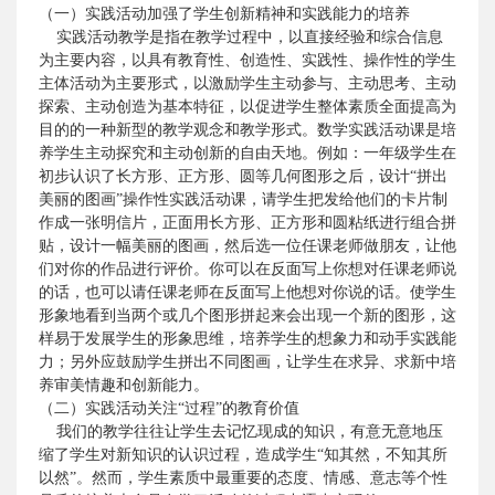
（一）实践活动加强了学生创新精神和实践能力的培养
实践活动教学是指在教学过程中，以直接经验和综合信息
为主要内容，以具有教育性、创造性、实践性、操作性的学生
主体活动为主要形式，以激励学生主动参与、主动思考、主动
探索、主动创造为基本特征，以促进学生整体素质全面提高为
目的的一种新型的教学观念和教学形式。数学实践活动课是培
养学生主动探究和主动创新的自由天地。例如：一年级学生在
初步认识了长方形、正方形、圆等几何图形之后，设计“拼出
美丽的图画”操作性实践活动课，请学生把发给他们的卡片制
作成一张明信片，正面用长方形、正方形和圆粘纸进行组合拼
贴，设计一幅美丽的图画，然后选一位
任课
老师做朋友，让他
们对你的作品进行评价。你可以在反面写上你想对
任课
老师说
的话，也可以请
任课
老师在反面写上他想对你说的话。使学生
形象地看到当两个或几个图形拼起来会出现一个新的图形，这
样易于发展学生的形象思维，培养学生的想象力和动手实践能
力；另外应鼓励学生拼出不同图画，让学生在求异、求新中培
养审美情趣和创新能力。
（二）实践活动关注“过程”的教育价值
我们的教学往往让学生去记忆现成的知识，有意无意地压
缩了学生对新知识的认识过程，造成学生“知其然，不知其所
以然”。然而，学生素质中最重要的态度、情感、意志等个性