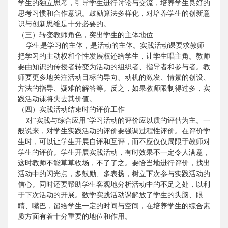
学生的独立思考，引导学生进行讨论与交流，培养学生良好的
思考习惯和合作意识。鼓励算法多样化，对培养学生的创新意
识与创新思维是十分必要的。
（三）转变教师角色，突出学生的主体地位
学生是学习的主体，是活动的主体。实践活动课要求教师
把学习的主动权和个性发展权还给学生，让学生唱主角。教师
要由知识的传授者转变为活动的组织者、指导者和参与者。教
师要更多地关注活动目标的导向、动机的激发、情景的创设、
方法的指导、疑难的解答等。反之，如果教师限制得过多，实
践活动课将失去其价值。
（四）实践活动结束时的评价工作
对“实践与综合应用”学习活动的评价应以质的评估为主。一
般说来，对学生实践活动的评价要强调过程性评价。在评价学
生时，可以让学生开展自评和互评，而不应仅仅局限于教师对
学生的评价。学生开展实践活动，有时效果不一定令人满意，
这时教师不能草草收场，不了了之。要恰当地进行评价，找出
活动中的闪光点，多鼓励、多表扬，树立下次参与实践活动的
信心。同时还要帮助学生客观地分析活动中的不足之处，以利
于下次活动的开展。数学实践活动课解放了学生的头脑、眼
睛、嘴巴，留给学生一定的时间与空间，在培养学生的综合素
质方面有着十分重要的地位和作用。