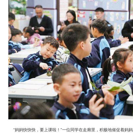
“妈妈快快快，要上课啦！”一位同学在走廊里，积极地催促着妈妈