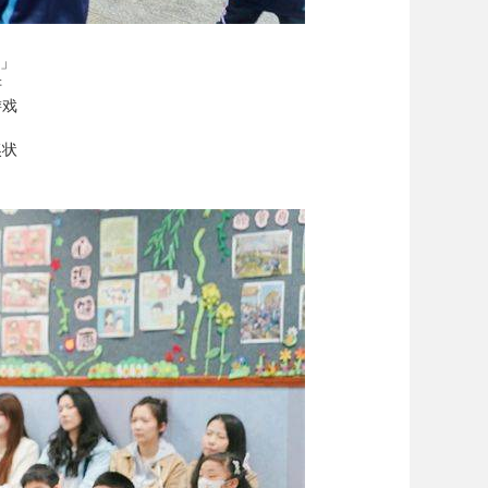
」
讲
游戏
奖状