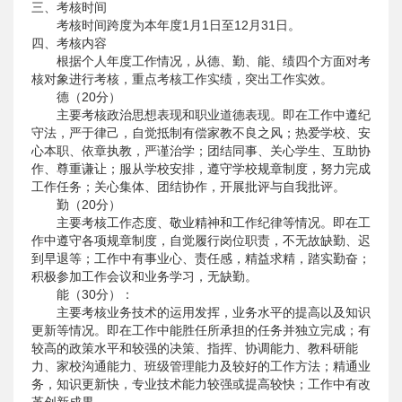
三、考核时间
考核时间跨度为本年度1月1日至12月31日。
四、考核内容
根据个人年度工作情况，从德、勤、能、绩四个方面对考
核对象进行考核，重点考核工作实绩，突出工作实效。
德（20分）
主要考核政治思想表现和职业道德表现。即在工作中遵纪
守法，严于律己，自觉抵制有偿家教不良之风；热爱学校、安
心本职、依章执教，严谨治学；团结同事、关心学生、互助协
作、尊重谦让；服从学校安排，遵守学校规章制度，努力完成
工作任务；关心集体、团结协作，开展批评与自我批评。
勤（20分）
主要考核工作态度、敬业精神和工作纪律等情况。即在工
作中遵守各项规章制度，自觉履行岗位职责，不无故缺勤、迟
到早退等；工作中有事业心、责任感，精益求精，踏实勤奋；
积极参加工作会议和业务学习，无缺勤。
能（30分）：
主要考核业务技术的运用发挥，业务水平的提高以及知识
更新等情况。即在工作中能胜任所承担的任务并独立完成；有
较高的政策水平和较强的决策、指挥、协调能力、教科研能
力、家校沟通能力、班级管理能力及较好的工作方法；精通业
务，知识更新快，专业技术能力较强或提高较快；工作中有改