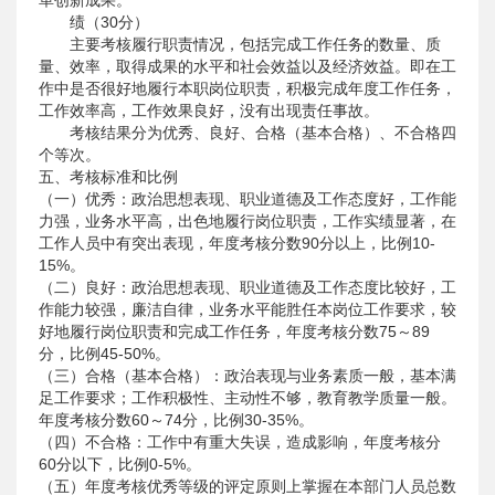
革创新成果。
绩（30分）
主要考核履行职责情况，包括完成工作任务的数量、质
量、效率，取得成果的水平和社会效益以及经济效益。即在工
作中是否很好地履行本职岗位职责，积极完成年度工作任务，
工作效率高，工作效果良好，没有出现责任事故。
考核结果分为优秀、良好、合格（基本合格）、不合格四
个等次。
五、考核标准和比例
（一）优秀：政治思想表现、职业道德及工作态度好，工作能
力强，业务水平高，出色地履行岗位职责，工作实绩显著，在
工作人员中有突出表现，年度考核分数90分以上，比例10-
15%。
（二）良好：政治思想表现、职业道德及工作态度比较好，工
作能力较强，廉洁自律，业务水平能胜任本岗位工作要求，较
好地履行岗位职责和完成工作任务，年度考核分数75～89
分，比例45-50%。
（三）合格（基本合格）：政治表现与业务素质一般，基本满
足工作要求；工作积极性、主动性不够，教育教学质量一般。
年度考核分数60～74分，比例30-35%。
（四）不合格：工作中有重大失误，造成影响，年度考核分
60分以下，比例0-5%。
（五）年度考核优秀等级的评定原则上掌握在本部门人员总数