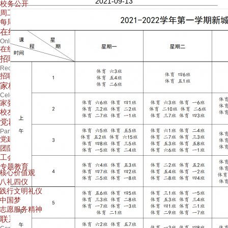
2021-09-13
校务公开
周工作安排
每周食谱
在线报名
Online Registration
在线报名
招聘专栏
Recruitment
招聘公告
家校同行
Celebration
家委会
校友会
党群工作
Party work
党建工作
团队工作
工会工作
专题教育
核心价值观
八礼四仪
践行文明礼仪
中国梦
志愿服务精神
联系我们