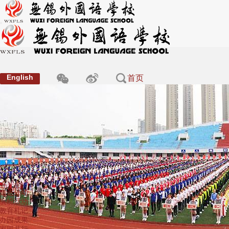
English
首页
Home
学校概况
About Us
学校简介
领导班子
办学理念
服务保障
学校荣誉
办学成果
学部建设
Department
幼儿园
走进外幼
缤纷活动
教育札记
办园成果