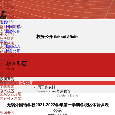
家园共行
小学部
学部动态
学生荣誉
教育札记
学生作品
首页
国际课程中心
校园动态
学部动态
校务公开
家校互动
校务公开
School Affairs
升学指导
首页
学生风采
校园动态
名校录取
校务公开
初中部
学部动态
缤纷活动
校园动态
教育札记
News
学生美文
高中部
学部动态
校园要闻
教育札记
校务公开
School News
学生美文
周工作安排
School Affairs
宜兴校区
每周食谱
Weekly Plans
宜兴校区介绍
Cafeteria Menu
宜兴校区新闻
校园动态
无锡外国语学校2021-2022学年第一学期各校区体育课表
News
公示
校园要闻