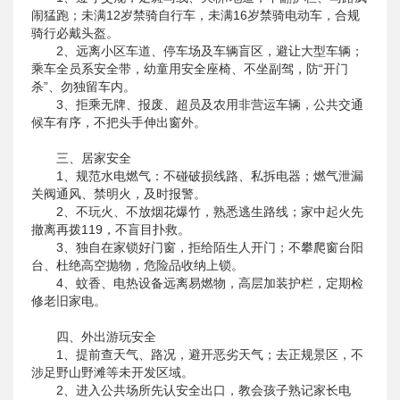
闹猛跑；未满12岁禁骑自行车，未满16岁禁骑电动车，合规
骑行必戴头盔。
2、远离小区车道、停车场及车辆盲区，避让大型车辆；
乘车全员系安全带，幼童用安全座椅、不坐副驾，防“开门
杀”、勿独留车内。
3、拒乘无牌、报废、超员及农用非营运车辆，公共交通
候车有序，不把头手伸出窗外。
三、居家安全
1、规范水电燃气：不碰破损线路、私拆电器；燃气泄漏
关阀通风、禁明火，及时报警。
2、不玩火、不放烟花爆竹，熟悉逃生路线；家中起火先
撤离再拨119，不盲目扑救。
3、独自在家锁好门窗，拒给陌生人开门；不攀爬窗台阳
台、杜绝高空抛物，危险品收纳上锁。
4、蚊香、电热设备远离易燃物，高层加装护栏，定期检
修老旧家电。
四、外出游玩安全
1、提前查天气、路况，避开恶劣天气；去正规景区，不
涉足野山野滩等未开发区域。
2、进入公共场所先认安全出口，教会孩子熟记家长电