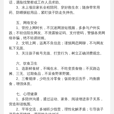
话，遇险找警察或工作人员求助。
3、水上项目家长全程陪同、穿好救生衣；随身带常用
药、防晒驱蚊用品，紧盯孩子防走失摔伤。
五、网络安全
1、管控上网时长，不沉迷网游短视频，多参与户外实
践；不轻信陌生网友、不泄露验证码、支付密码，警惕各类网
络诈骗，绝不轻易转账。
2、文明上网，远离不良信息；谨慎网恋网聊，不与网友
私下见面。
3、关注孩子账号充值、打赏行为，树立正确消费观念。
六、饮食卫生
1、选新鲜食材，不喝生水、不吃变质食物；不买路边
摊、三无、过期食品，不采食野果野菌。
2、三餐规律，少吃生冷零食；饭前便后洗手，均衡膳
食，增强体质。
七、心理健康
1、多陪伴沟通，通过运动、家务、阅读增进亲子关系，
营造和谐氛围。
2、平等交流，多倾听少指责，理性化解矛盾；引导孩子