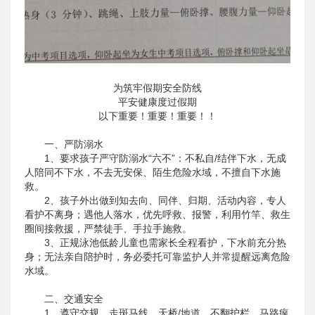
为筑牢假期安全防线
平安健康度过假期
以下重要！重要！重要！！
一、严防溺水
1、要求孩子严守防溺水“六不”：不私自/结伴下水，无成
人陪同不下水，不去无安保、陌生危险水域，不擅自下水施
救。
2、孩子外出做到知去向、同伴、归期、活动内容，专人
看护不离身；遇他人落水，优先呼救、报警，利用竹竿、救生
圈间接救援，严禁徒手、手拉手施救。
3、正规泳池低龄儿童也需家长全程看护，下水前充分热
身；无法亲自陪护时，务必委托可靠监护人并常提醒远离危险
水域。
二、交通安全
1、遵守交规，走斑马线、天桥/地道，不翻护栏、马路疯