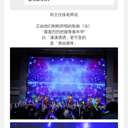
班主任徐老师说
正如他们刚刚所唱的歌曲《当》
“轰轰烈烈把握青春年华”
比「潇潇洒洒」更可贵的
是「善始善终」