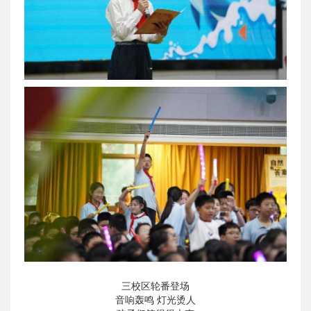
三校区轮番登场
音响轰鸣 灯光烫人