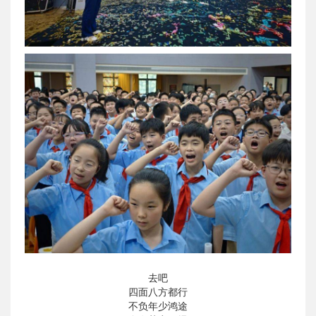
去吧
四面八方都行
不负年少鸿途