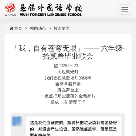
首页
校园动态
校园要闻
「我，自有苍穹无垠」—— 六年级-
拾贰叁毕业歌会
2026-06-23
比起聚光灯
我们更在意散场后的模样
全班拿着扫帚
蹲在舞台上
一点点把那些遗落的金色亮片
拢成一堆 清理干净