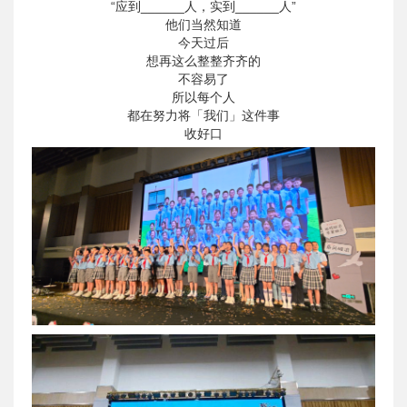
“应到______人，实到______人”
他们当然知道
今天过后
想再这么整整齐齐的
不容易了
所以每个人
都在努力将「我们」这件事
收好口