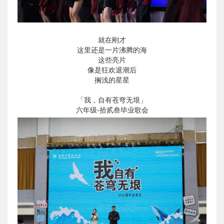
就在刚才
这里还是一片沸腾的海
这些亮片
像是狂欢退潮后
搁浅的星星
「我，自有苍穹无垠」
六年级-拾贰叁毕业歌会