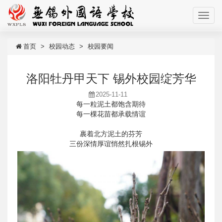
首页
校园动态
校园要闻
洛阳牡丹甲天下 锡外校园绽芳华
2025-11-11
每一粒泥土都饱含期待
每一棵花苗都承载情谊
裹着北方泥土的芬芳
三份深情厚谊悄然扎根锡外