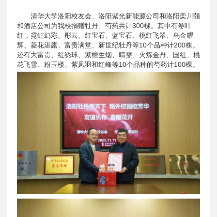
清华大学洛阳校友会、洛阳紫光新能源公司和洛阳栾川颐
和酒店公司为我校捐赠牡丹、芍药共计300棵。其中有卷叶
红，霓虹幻彩、彤云、红宝石、蓝宝石、桃红飞翠、乌金耀
辉、菱花湛露、富贵满堂、新世纪牡丹等10个品种计200株。
还有大富贵、红绣球、紫檀生烟、晴雯、火炼金丹、国红、桃
花飞雪、粉玉楼、紫凤羽和红峰等10个品种的芍药计100棵。