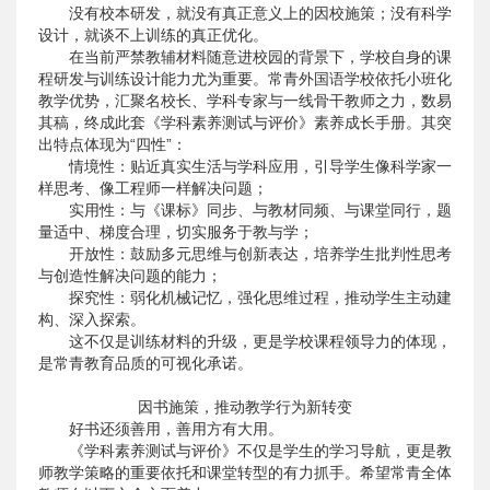
没有校本研发，就没有真正意义上的因校施策；没有科学
设计，就谈不上训练的真正优化。
在当前严禁教辅材料随意进校园的背景下，学校自身的课
程研发与训练设计能力尤为重要。常青外国语学校依托小班化
教学优势，汇聚名校长、学科专家与一线骨干教师之力，数易
其稿，终成此套《学科素养测试与评价》素养成长手册。其突
出特点体现为“四性”：
情境性：贴近真实生活与学科应用，引导学生像科学家一
样思考、像工程师一样解决问题；
实用性：与《课标》同步、与教材同频、与课堂同行，题
量适中、梯度合理，切实服务于教与学；
开放性：鼓励多元思维与创新表达，培养学生批判性思考
与创造性解决问题的能力；
探究性：弱化机械记忆，强化思维过程，推动学生主动建
构、深入探索。
这不仅是训练材料的升级，更是学校课程领导力的体现，
是常青教育品质的可视化承诺。
因书施策，推动教学行为新转变
好书还须善用，善用方有大用。
《学科素养测试与评价》不仅是学生的学习导航，更是教
师教学策略的重要依托和课堂转型的有力抓手。希望常青全体