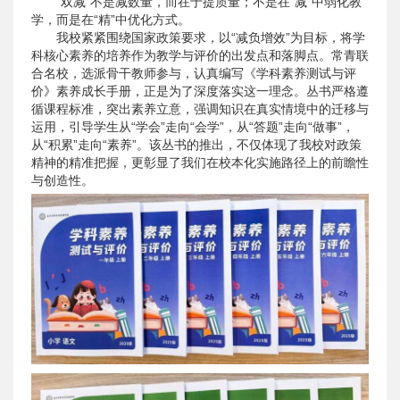
“双减”不是减数量，而在于提质量；不是在“减”中弱化教
学，而是在“精”中优化方式。
我校紧紧围绕国家政策要求，以“减负增效”为目标，将学
科核心素养的培养作为教学与评价的出发点和落脚点。常青联
合名校，选派骨干教师参与，认真编写《学科素养测试与评
价》素养成长手册，正是为了深度落实这一理念。丛书严格遵
循课程标准，突出素养立意，强调知识在真实情境中的迁移与
运用，引导学生从“学会”走向“会学”，从“答题”走向“做事”，
从“积累”走向“素养”。该丛书的推出，不仅体现了我校对政策
精神的精准把握，更彰显了我们在校本化实施路径上的前瞻性
与创造性。