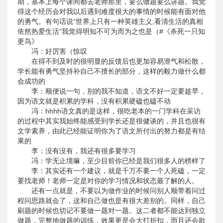
期，基本上每个课间都去老师那里，要么做题要么讲题。我觉
得这个经历会对我以后遇到难度很大的事情的时候能有面对他
的勇气。有句话说“世界上只有一种英雄主义,看清生活的真相
依然热爱生活”我觉得明知不可为而为之也是（#《杀死一只知
更鸟》
冯：好厉害（惊叹
在得不到及时的很明显的反馈后也更加容易泄气和松散，
学长能有勇气坚持补自己不擅长的部分，这样的毅力做什么都
会成功的
李：顺便说一句，别的我不知道，语文不好一定要趁早，
因为语文就是积累的学科，没有积累硬磕也磕不动
冯：hhhh语文真的是这样，很吃老本的一门学科在采访
的过程中其实我始终能感受到学长还是很健谈的，并且也很有
文学素养，由此已经能证明你为了语文所付出的努力都是有结
果的
李：没有没有，我还有很多要学习
冯：学无止境嘛，至少目前你已经是我们很多人的榜样了
李：其实还有一个建议，就是千万不要一个人死磕，一定
要找老师！老师一定是对你的学习情况和状态最了解的人。
还有一点就是，不要以为做作业的时候问别人顺带着问过
程问思路就会了，这和自己做也是有很大差别的。同样，自己
刷题的时候也切记不要做一题对一题。这二者都不能达到独立
做题，完整地做题的训练，效果更是会大打折扣，而且还会欺