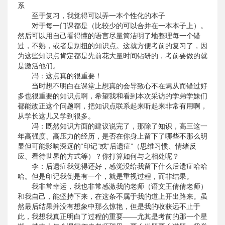
系
至于复习，我觉得可以弄一本个性化的本子
对于每一门课都是（比较少的可以合并在一本本子上）。
然后可以用自己看得懂的语言尽量简洁明了地整理每一个错
过，不熟，或者是别扭的知识点。这就方便考前的复习了，因
为这些知识点肯定都是先前花大量时间钻研的，考前要做的就
是激活他们。
冯：这点真的很重要！
当时想不明白在课堂上想真的会导致心不在焉从而错过好
多也很重要的知识点啊，希望我和看到本次采访的学弟学妹们
都能改正这个问题啊，把知识点联系起来听起来非常有用啊，
从学长这儿又学到很多。
冯：既然知识方面的建议说完了，那除了知识，高三这一
年高强度、高压力的经历，是否在你身上留下了哪些不那么明
显但可能影响深远的“印记”或“后遗症”（思维习惯、情绪反
应、看待世界的方式等）？你打算如何与之相处呢？
李：后遗症我觉得还好，感觉没给我留下什么后遗症哈哈
哈。但是印记我倒是有一个，就是重视过程，而非结果。
我非常幸运，我也非常感激我的老师（语文王倩倩老师）
和我自己，能坚持下来，在这条不属于我的道上开出路来。虽
然最后结果并没有想象中那么惊艳，但是我的收获远不止于
此，我想我真正明白了过程的重要——尤其是考前的那一个星