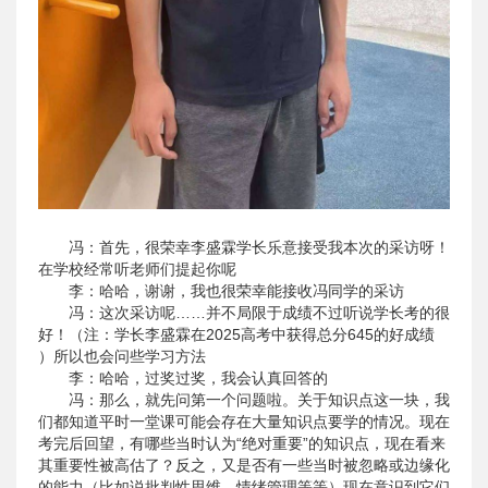
冯：首先，很荣幸李盛霖学长乐意接受我本次的采访呀！
在学校经常听老师们提起你呢
李：哈哈，谢谢，我也很荣幸能接收冯同学的采访
冯：这次采访呢……并不局限于成绩不过听说学长考的很
好！（注：学长李盛霖在2025高考中获得总分645的好成绩
）所以也会问些学习方法
李：哈哈，过奖过奖，我会认真回答的
冯：那么，就先问第一个问题啦。关于知识点这一块，我
们都知道平时一堂课可能会存在大量知识点要学的情况。现在
考完后回望，有哪些当时认为“绝对重要”的知识点，现在看来
其重要性被高估了？反之，又是否有一些当时被忽略或边缘化
的能力（比如说批判性思维、情绪管理等等）现在意识到它们