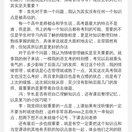
其实至关重要？
李：首先对于第一个问题，我认为其实没有任何一个知识
点是被高估的。
每一个高中老师都会和学生说，高考题最大的特点不是
难，而是新。书上的每一个知识点都有考到的可能。需要的不
仅是学生对学习内容了解的细致程度，更是对知识整理归纳，
熟练掌握的能力。具体来说就是大面积地去记，去背固然有
用，但知其所以然是更好的办法
对于后半个问题，我认为情绪管理确实是至关重要的。就
拿我的例子来说，一模我的语文考的特别懵，考完以后就垂头
丧气的，多少影响了后面几门的发挥。有过这个经历，我的情
绪管理，或者说是心态管理就成熟了一点。其实这次高考我语
文也没怎么考好，而且拿到题目也是有点懵的状态，但是有了
上次的锻炼，这次就比较从容，至少没有影响后面几门的发
挥。最重要的是要带着自信去做题。
冯：学长是否有些自己理解知识点，还有课后整理记忆，
以及复习的小技巧呢？
李：我觉得比较重要的一点是，上课如果有没听懂的一定
不要当时就使劲想，这样非常容易miss之后很大一串知识
点，想两下想不出来就做个记号，下课去问老师
还有最后一步也很重要，就是有空一定要把这个知识点和
当堂课讲的其他有关联的知识点放在一起，体会他们之间的联