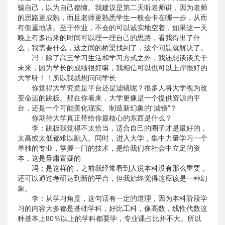
骗自己，以为自己都懂。我建议是第二天听老师讲，因为老师
的思路更成熟，而且老师更熟悉学生一般会卡在哪一步，从而
有侧重地讲。至于作业，不会的可以诚实地空着，如果这一天
晚上有多出来的时间可以理一理自己的思路，看我得出了什
么，我需要什么，这之间的桥梁找到了，这个问题就解决了。
冯：除了高三学习生活和学习方式之外，我还想谈谈关于
未来，因为学长的成绩很好嘛，我相信可以也可以上岸很好的
大学呀！！所以我就想问问学长
你觉得大学究竟是平台还是滤镜呢？很多人将大学视为改
变命运的跳板。那在你看来，大学更像是一个提供资源的平
台，还是一个可能美化现实、制造新幻象的“滤镜”？
你期待大学真正带给你最核心的东西是什么？
李：跳板我觉得不太恰当，适合自己的圈子才是最好的，
太高或太低都难以融入。同时，进入大学，集中力量学习一个
单独的专业，掌握一门的技术，是给我们在社会中立足的资
本，这是毋庸置疑的
冯：是这样的，之前我经常看到人说本科没有那么重要，
还可以通过考研达到新的平台，但我始终觉得这应该是一种幻
象。
李：从学习角度，这句话有一定的道理，因为本科阶段学
习的内容大多都是基础学科，好比工科，像高数，线性代数这
种基本上80％以上的学科都要学，专业课占比并不大。所以