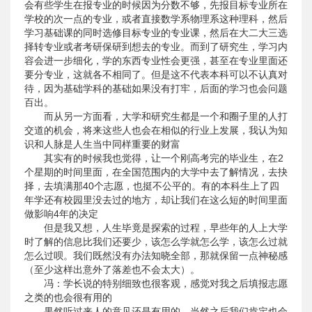
会有些学生在报专业的时候因为分数不够，先报目标专业所在
学校的次一点的专业，或者直接数学系物理系这种理科，然后
学习基础课的同时选修目标专业的专业课，然后在大二大三选
择转专业或者考研保研到想去的专业。而到了研究生，学习内
容会进一步细化，学的东西专业性会更强，甚至在专业里面还
要分专业，这就各不相同了。但是这不代表本科可以不认真对
待，因为基础学科的基础如果没有打牢，后面的学习也会问题
百出。
而从另一方面看，大学和研究生都是一个和圈子里的人打
交道的机会，将来这些人也会在相似的行业上发展，我认为知
识和人脉是人生当中同样重要的财富
其实有的时候我也觉得，让一个刚高考完的毕业生，在2
个星期的时间里面，在全国范围内的大学中去了解情况，去抉
择，去填满那40个志愿，也挺不公平的。有的本科生上了四
年学还有校园里没去过的地方，却让我们在这么短的时间里面
做影响4年的决定
但是我又想，人生毕竟是探索的过程，早些年的人上大学
时了解的信息比我们还要少，该怎么学就怎么学，该怎么过就
怎么过呗。我们既然没有办法知晓全部，那就保留一点神秘感
（至少这样出意外了落差也不会太大）。
冯：学长说的特别细致也很客观，感觉对我之后填报志愿
之类的也会很有用的
果然听过来人的意见还是有用的，当然之后我们肯定也会